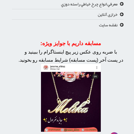
معرفي انواع چرخ خياطي راسته دوزي
خرازی آنلاین
نقشه سایت
مسابقه داریم با جوایز ویژه:
با ضربه روی عکس زیر پیچ اینستاگرام را ببینید و
در پست آخر (پست مسابقه) شرایط مسابقه رو بخونید.