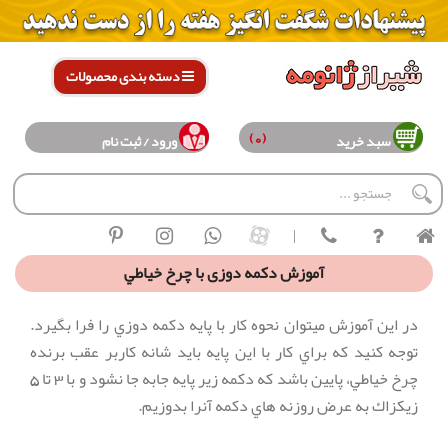
دسته بندی محصولات
(0)
سبد خرید
ورود / ثبت نام
|
آموزش دكمه دوزی با چرخ خياطي
در اين آموزش ميتوان نحوه كار با پايه دكمه دوزي را فرا بگيرد.
توجه كنيد كه براي كار با اين پايه بايد شانه كاربر عقب برنده
چرخ خياطي، پايين باشد كه دكمه زير پايه جابه جا نشود و با 3 تا 5
زيكزاك به عرض روزنه هاي دكمه آنرا بدوزيم.