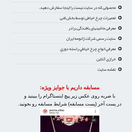
محصولی که در سایت نیست را اینجا سفارش دهید.
تعمیرات چرخ خیاطی توسط بخش فنی
معرفی ماشینهای بافندگی برادر
سایت رسمی شرکت ژانومه ایران
معرفي انواع چرخ خياطي راسته دوزي
خرازی آنلاین
نقشه سایت
مسابقه داریم با جوایز ویژه:
با ضربه روی عکس زیر پیچ اینستاگرام را ببینید و
در پست آخر (پست مسابقه) شرایط مسابقه رو بخونید.