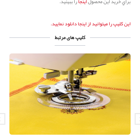
براي خريد اين محصول
اينجا
را ببينيد.
اين كليپ را ميتوانيد از اينجا دانلود نماييد.
کلیپ های مرتبط