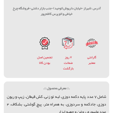
آدرس :شیراز-خیابان داریوش(توحید)-جنب بازار دشتی-فروشگاه چرخ
خیاطی و اتو پرس کاظم پور
گارانتی
۷ روز
تضمین اصل
معتبر
ضمانت
بودن کالا
بازگشت
.:: معرفی محصول ::.
شامل 7 عدد پایه دکمه دوزی، لبه تو زنی، کش قیطان، زیپ و ریون
دوزی، جادکمه و سردوزی، به همراه متر، پیچ گوشتی، بشکاف، 4
عدد ماسوره، روغن و جعبه ابزار