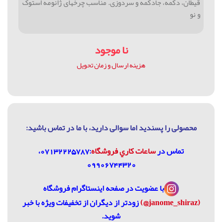
قیطان، دکمه، جادکمه و سردوزی. مناسب چرخهای ژانومه استوک
و نو
نا موجود
هزینه ارسال و زمان تحویل
محصولی را پسندید اما سوالی دارید، با ما در تماس باشيد:
تماس در
ساعات كاري فروشگاه
:07132225787،
09906744320
با عضویت در
صفحه اینستاگرام فروشگاه
(janome_shiraz@)
زودتر از دیگران از تخفیفات ویژه با خبر
شوید.