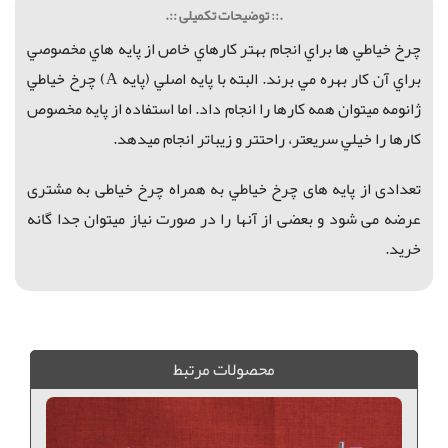
.:: توضیحات تکمیلی ::.
چرخ خياطي ها براي انجام بهتر كارهاي خاص از پايه هاي مخصوصي
براي آن كار بهره مي برند. البته با
پایه اصلي (پايه A)
چرخ خياطي
ژانومه ميتوان
همه کارها را انجام داد. ا
ما استفاده ا
ز پايه مخصوص
كارها را خيلي سريعتر، راحتتر و زيباتر انجام ميدهد.
تعدادی از
پایه های چرخ خياطي به همراه چرخ خیاطی به مشتری
عرضه می شود و بعضی از آنها را در صورت نیاز میتوان جدا گانه
خرید.
پایه چرخ خیاطی, ست کامل پایه های چرخ خیاطی, پایه های چرخ خیاطی ژانومه 802
محصولات مرتبط