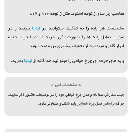
مناسب چرخهای ژانومه استوک مثل ژانومه 804 و 802
مشخصات هر پایه را به تفکیک میتوانید در
اینجا
ببینید و در
صورت تمایل پایه ها را بصورت تکی بخرید. البته با خرید جعبه
ابزار کامل، میتوانید از تخفیف بیشتری بهره مند شوید
پایه های حرفه ای چرخ خیاطی را میتوانید جداگانه از
اینجا
بخرید.
.:: مشخصات فنی ::.
جهت سفارش لطفا نام و مدل چرخ خياطي خود را در توضيحات فاكتور ذكر نماييد.
چراكه براساس مدل چرخ شما اين پايه شكلهاي متفاوتي دارد.