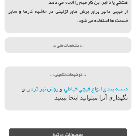
هشتي يا دالبر،
اين كار مهم را انجام مي دهد.
از قیچی دالبر برای برش های تزئینی در حاشیه کارها و سایر
قسمت ها استفاده می شود.
.:: مشخصات فنی ::.
.:: توضیحات تکمیلی ::.
دسته بندي انواع قيچي خياطي
روش تيز كردن
و
و
نگهداري آنرا ميتوانيد اينجا ببينيد.
قيچي دالبر, فروش قيچي دالبر, خريد قيچي دالبر, قيچي دالبر نمد, قيچي نمد, قيچي هفت و هشتي, قيچي دالبر اصلي, قيچي دالبر خوب, خريد قيچي دالبر اصلي,
محصولات مرتبط