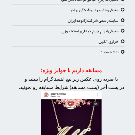
معرفی ماشینهای بافندگی برادر
سایت رسمی شرکت ژانومه ایران
معرفي انواع چرخ خياطي راسته دوزي
خرازی آنلاین
نقشه سایت
مسابقه داریم با جوایز ویژه:
با ضربه روی عکس زیر پیچ اینستاگرام را ببینید و
در پست آخر (پست مسابقه) شرایط مسابقه رو بخونید.