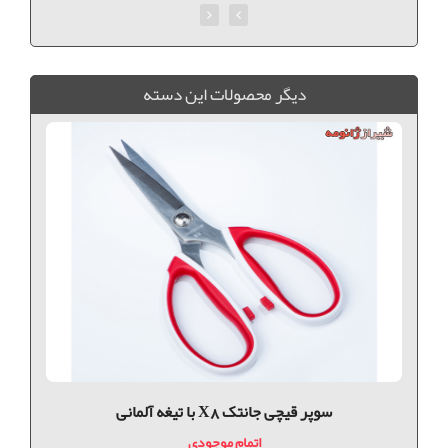
ديگر محصولات اين دسته
سوپر قیچی جانتک X8 با تیغه آلمانی
اتمام موجودی