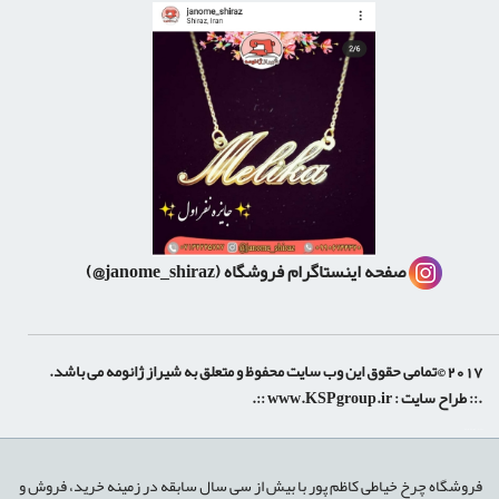
صفحه اینستاگرام فروشگاه
(janome_shiraz@)
2017 ©تمامی حقوق این وب سایت محفوظ و متعلق به شیراز ژانومه می باشد.
.:: طراح سایت :
www.KSPgroup.ir
::.
shiraz-site.ir
shiraz-site.com
luxeweb.ir
فروشگاه چرخ خیاطی کاظم پور با بیش از سی سال سابقه در زمینه خرید، فروش و