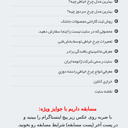
بهترین مدل چرخ خیاطی چیه؟
بهترین مدل چرخ سردوز چیه؟
روش ثبت گارانتی مجصولات جانتک
محصولی که در سایت نیست را اینجا سفارش دهید.
تعمیرات چرخ خیاطی توسط بخش فنی
معرفی ماشینهای بافندگی برادر
سایت رسمی شرکت ژانومه ایران
معرفي انواع چرخ خياطي راسته دوزي
خرازی آنلاین
نقشه سایت
مسابقه داریم با جوایز ویژه:
با ضربه روی عکس زیر پیچ اینستاگرام را ببینید و
در پست آخر (پست مسابقه) شرایط مسابقه رو بخونید.