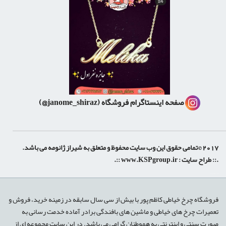
صفحه اینستاگرام فروشگاه
(janome_shiraz@)
2017 ©تمامی حقوق این وب سایت محفوظ و متعلق به شیراز ژانومه می باشد.
.:: طراح سایت :
www.KSPgroup.ir
::.
shiraz-site.ir
shiraz-site.com
luxeweb.ir
فروشگاه چرخ خیاطی کاظم پور با بیش از سی سال سابقه در زمینه خرید، فروش و
تعمیرات چرخ های خیاطی و ماشین های بافندگی برادر آماده خدمت رسانی به
صورت سنتی و اینترنتی به هموطنان گرامی می باشد. در این سایت مجموعه ای از