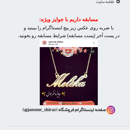
نقشه سایت
مسابقه داریم با جوایز ویژه:
با ضربه روی عکس زیر پیچ اینستاگرام را ببینید و
در پست آخر (پست مسابقه) شرایط مسابقه رو بخونید.
صفحه اینستاگرام فروشگاه
(janome_shiraz@)