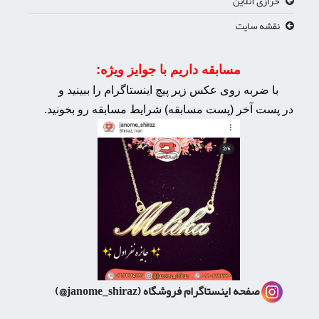
خرازی آنلاین
نقشه سایت
مسابقه داریم با جوایز ویژه:
با ضربه روی عکس زیر پیچ اینستاگرام را ببینید و
در پست آخر (پست مسابقه) شرایط مسابقه رو بخونید.
صفحه اینستاگرام فروشگاه
(janome_shiraz@)