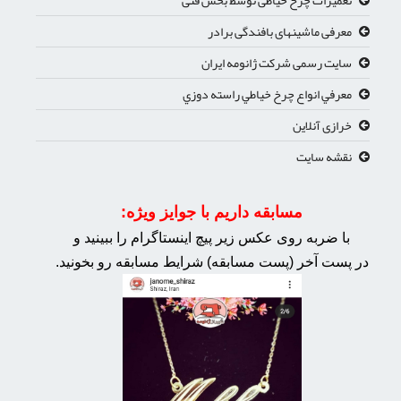
معرفی ماشینهای بافندگی برادر
سایت رسمی شرکت ژانومه ایران
معرفي انواع چرخ خياطي راسته دوزي
خرازی آنلاین
نقشه سایت
مسابقه داریم با جوایز ویژه:
با ضربه روی عکس زیر پیچ اینستاگرام را ببینید و
در پست آخر (پست مسابقه) شرایط مسابقه رو بخونید.