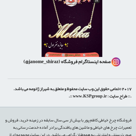
صفحه اینستاگرام فروشگاه
(janome_shiraz@)
2017 ©تمامی حقوق این وب سایت محفوظ و متعلق به شیراز ژانومه می باشد.
.:: طراح سایت :
www.KSPgroup.ir
::.
shiraz-site.ir
shiraz-site.com
luxeweb.ir
فروشگاه چرخ خیاطی کاظم پور با بیش از سی سال سابقه در زمینه خرید، فروش و
تعمیرات چرخ های خیاطی و ماشین های بافندگی برادر آماده خدمت رسانی به
صورت سنتی و اینترنتی به هموطنان گرامی می باشد. در این سایت مجموعه ای از