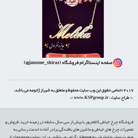
صفحه اینستاگرام فروشگاه
(janome_shiraz@)
2017 ©تمامی حقوق این وب سایت محفوظ و متعلق به شیراز ژانومه می باشد.
.:: طراح سایت :
www.KSPgroup.ir
::.
shiraz-site.ir
shiraz-site.com
luxeweb.ir
فروشگاه چرخ خیاطی کاظم پور با بیش از سی سال سابقه در زمینه خرید، فروش و
تعمیرات چرخ های خیاطی و ماشین های بافندگی برادر آماده خدمت رسانی به
صورت سنتی و اینترنتی به هموطنان گرامی می باشد. در این سایت مجموعه ای از