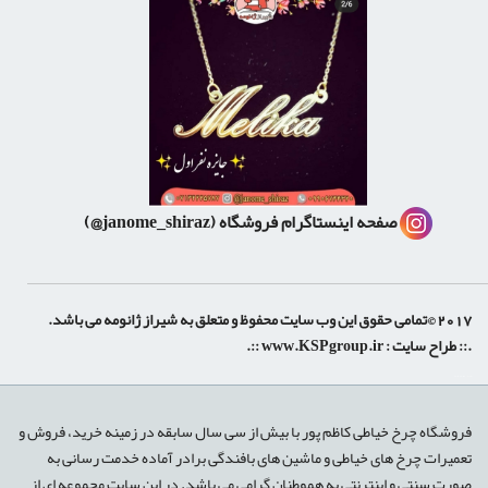
صفحه اینستاگرام فروشگاه
(janome_shiraz@)
2017 ©تمامی حقوق این وب سایت محفوظ و متعلق به شیراز ژانومه می باشد.
.:: طراح سایت :
www.KSPgroup.ir
::.
shiraz-site.ir
shiraz-site.com
luxeweb.ir
فروشگاه چرخ خیاطی کاظم پور با بیش از سی سال سابقه در زمینه خرید، فروش و
تعمیرات چرخ های خیاطی و ماشین های بافندگی برادر آماده خدمت رسانی به
صورت سنتی و اینترنتی به هموطنان گرامی می باشد. در این سایت مجموعه ای از