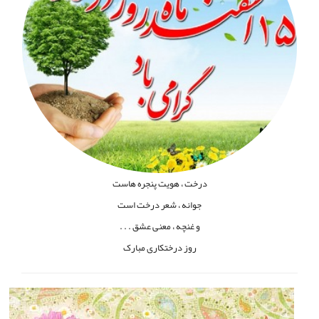
درخت ، هویت پنجره هاست
جوانه ، شعر
درخت است
و غنچه ، معنی عشق
. . .
روز درختکاری مبارک