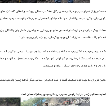
 هفت روز از انفجار مهیب و مرگبار معدن زغال سنگ «زمستان یورت» در استان گلستان، هنوز عم
ر بی جان دیگری در محل انفجار به جا مانده یا خیر؟ وضعیتی عجیب که با توجه به وجود معادن
نست چراکه متاسفانه هنوز احتمال وجود پیکرهای بی جان دیگری وجود دارد!
که می‌توان فهمید مشکل یورت نه فقدان سامانه هشدار یا هر تجهیزات ایمنی دیگری، که بسی
می‌شود به شدت نگران حال و روز کارگرانی شویم که در امثال یورت مشغول به کارند و خدا م
ران محروم را در معرض چه خطراتی قرار داده و می‌دهد.
ده اين عزيزان به نوبه خود تسليت گفته و اميد كه ايران اسلامي ديگر شاهد چنين وقايعي نباشد
ديد معدنچيان در بازديد رئيس جمهور/ روحاني مجبور به ترك معدن شد.