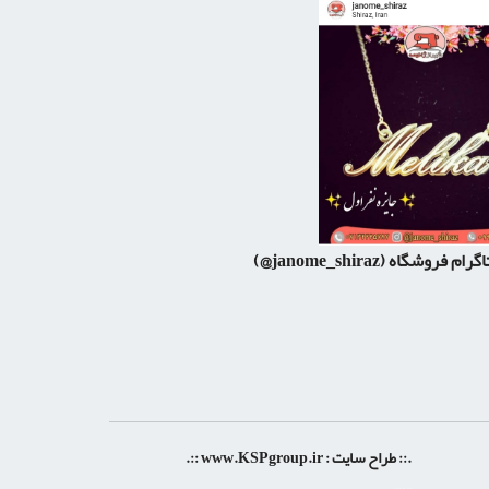
اگرام فروشگاه
(janome_shiraz@)
.:: طراح سایت :
www.KSPgroup.ir
::.