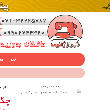
خانه
مح
1396/02/20
سوالی ب
چگو
ندا