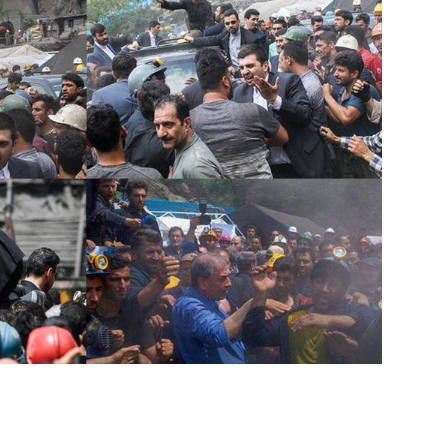
 تسليت به خانواده معدنچيان, جانباختگان معدن يورت,