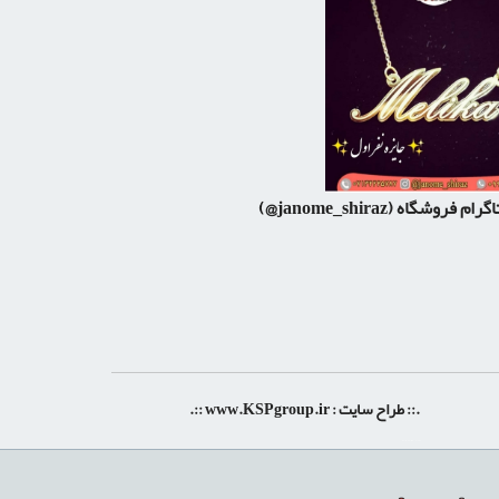
اگرام فروشگاه
(janome_shiraz@)
.:: طراح سایت :
www.KSPgroup.ir
::.
shiraz-site.ir
shiraz-site.com
luxeweb.ir