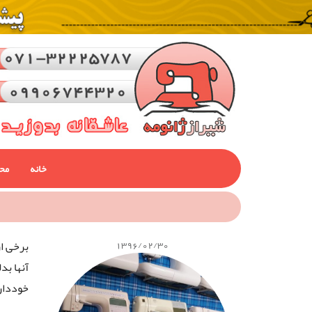
خانه
مح
1396/02/30
برخی از
خودداری