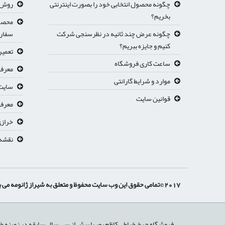
چگونه محصول انتخابی خود را بصورت اینترنتی
روش ث
بخریم؟
محصول
چگونه عرض چند ثانیه در نظرسنجی شرکت
سفار
کنیم و جایزه ببریم؟
تعمیر
ساعت کاری فروشگاه
معرفی
موارد و شرایط گارانتی
سایت 
قوانین سایت
معرفي
خرازی
نقشه
2017 ©تمامی حقوق این وب سایت محفوظ و متعلق به شیراز ژانومه می باشد.
فروشگاه چرخ خیاطی کاظم پور با بیش از سی سال سابقه در زمینه خ