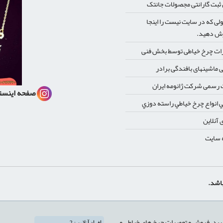
بت گارانتی مجصولات جانتک
ی که در سایت نیست را اینجا
ش دهید.
ات چرخ خیاطی توسط بخش فنی
 ماشینهای بافندگی برادر
رسمی شرکت ژانومه ایران
صفحه اینست
 انواع چرخ خياطي راسته دوزي
 آنلاین
 سایت
رید، فروش و تعمیرات چرخ های خیاطی و