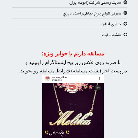
سایت رسمی شرکت ژانومه ایران
معرفي انواع چرخ خياطي راسته دوزي
خرازی آنلاین
نقشه سایت
مسابقه داریم با جوایز ویژه:
با ضربه روی عکس زیر پیچ اینستاگرام را ببینید و
در پست آخر (پست مسابقه) شرایط مسابقه رو بخونید.