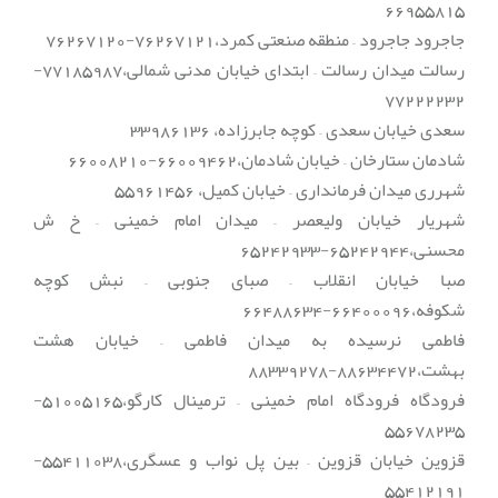
66955815
جاجرود جاجرود – منطقه صنعتی کمرد،76267121-76267120
رسالت میدان رسالت – ابتدای خیابان مدنی شمالی،77185987-
77222232
سعدی خیابان سعدی – کوچه جابرزاده، 33986136
شادمان ستارخان – خیابان شادمان،66009462-66008210
شهرری میدان فرمانداری – خیابان کمیل، 55961456
شهریار خیابان ولیعصر – میدان امام خمینی – خ ش
محسنی،65242944-65242933
صبا خیابان انقلاب – صبای جنوبی – نبش کوچه
شکوفه،66400096-66488634
فاطمی نرسیده به میدان فاطمی – خیابان هشت
بهشت،88634472-88339278
فرودگاه فرودگاه امام خمینی – ترمینال کارگو،51005165-
55678235
قزوین خیابان قزوین – بین پل نواب و عسگری،55411038-
55412191