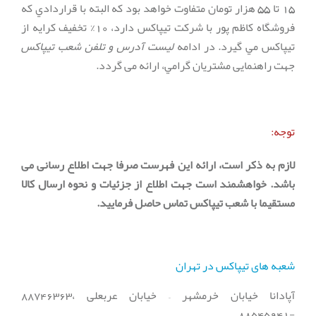
15 تا 55 هزار تومان متفاوت خواهد بود كه البته با قراردادي كه
فروشگاه كاظم پور با شركت تيپاكس دارد، 10% تخفيف كرايه از
تيپاكس مي گيرد. در ادامه
لیست آدرس و تلفن شعب تیپاکس
جهت راهنمایی مشتریان گرامي، ارائه می گردد.
توجه:
لازم به ذکر است، ارائه این فهرست صرفا جهت اطلاع رسانی می
باشد. خواهشمند است جهت اطلاع از جزئیات و نحوه ارسال کالا
مستقیما با شعب تیپاکس تماس حاصل فرمایید.
شعبه های تیپاکس در تهران
آپادانا خیابان خرمشهر – خیابان عربعلی ،88746363
-88545941