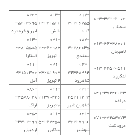
024-
013-
017-
023-33322164
35233695
44221524
33226755
سمنان
گنبد
تالش
ابهر و خرمدره
013-
041-
087-
013-42348001
44815505
34424987
33284035
لاهیجان
سنندج
1 تبریز
آستارا
011-
041-
023-
013-42520511
44150300
33251907
32348494
لنگرود
شاهرود
2 تبریز
آمل
086-
041-
031-
041-37244333
34578028
36370446
45211223
مراغه
شاهین شهر
3 تبریز
اراک
045-
011-
061-
071-43253073
33332999
54227450
36227994
مرودشت
شوشتر
تنکابن
اردبیل