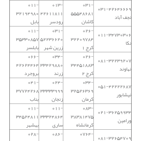
011-
013-
031-
031-42646669
32194980
42611811
55548681
نجف آباد
کاشان
رودسر
بابل
011-
031-
026-
011-34730306
35330857
52236620
32209784
نکا
کرج 1
زرین شهر
بابلسر
066-
034-
026-
081-32239207
42624464
33429880
34451883
نهاوند
کرج 2
زرند
بروجرد
041-
024-
034-
051-42222687
37724268
33333999
32526369
نیشابور
کرمان
زنجان
بناب
011-
011-
083-
021-36259934
34524811
33324864
38381475
ورامین
کرمانشاه
ساری
بهشهر
028-
086-
0764-
081-32654709