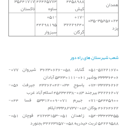
35241717
42425774
4458988
همدان
کیش
ساوه
تاکستان
051-
017-
035-35256024
44298195
32229240
یزد
گرگان
سبزوار
شعب شهرستان های راه دور
051-57221670 گناباد 058-36230626 شیروان 077-
33336406 بوشهر 061-53230111 آبادان
074-33236262 یاسوج 034-43262042 جیرفت 056-
32226207 بیرجند 083-45234238 اسلام آباد غرب
071-54445900 جهرم 071-53312009 فسا 044-
46264622 بوکان 084-33382737 ایلام
054-33443455 زاهدان 051-47243153 قوچان 051-
52229588 تربت حیدریه 058-32223757 بجنورد