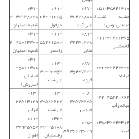
031-
061-
017-
051-35421410
مشهد (شهرک
34220800
42421445
33338060 3
صنعتی توس)
علی آباد
دزفول
شعبه اصفهان
031-
011-
081-
011-42261365
95013300 4
55261500
32230238
قائمشهر
ملایر
رامسر
شعبه اصفهان
031-
013-
087-
95010300
044-42222496
33424353
35247233
مهاباد
اصفهان
قروه
1 رشت
(سروش)
013-
013-
028-
044-45220662
44513149
33582262
33574235
میاندوآب
قزوین
2 رشت
انزلی
061-
034-
025-
035-32323312
32935757
34325188
میبد
36623039 قم
رفسنجان
اهواز