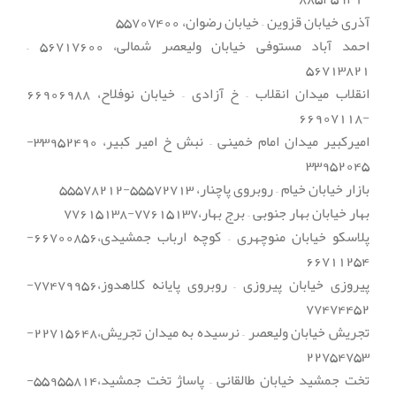
آذری خیابان قزوین – خیابان رضوان، 55707400
احمد آباد مستوفی خیابان ولیعصر شمالی، 56717600 –
56713821
انقلاب میدان انقلاب – خ آزادی – خیابان نوفلاح، 66906988
-66907118
امیرکبیر میدان امام خمینی – نبش خ امیر کبیر، 33952490-
33952045
بازار خیابان خیام – روبروی پاچنار، 55572713-55578212
بهار خیابان بهار جنوبی – برج بهار،77615137-77615138
پلاسکو خیابان منوچهری – کوچه ارباب جمشیدی،66700856-
66711254
پیروزی خیابان پیروزی – روبروی پایانه کلاهدوز،77479956-
77474452
تجریش خیابان ولیعصر – نرسیده به میدان تجریش،22715648-
22754753
تخت جمشید خیابان طالقانی – پاساژ تخت جمشید،55955814-