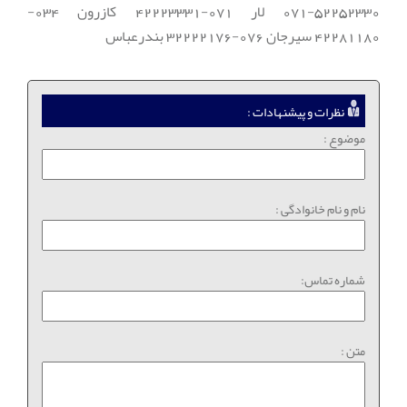
071-52252330 لار 071-42223331 کازرون 034-
42281180 سیرجان 076-32222176 بندرعباس
نظرات و پیشنهادات :
موضوع :
نام و نام خانوادگی :
شماره تماس:
متن :