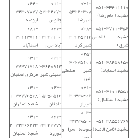
044-
011-
031-
051-33411110
32367877
52222679
53224368
مشهد (امام رضا)
شهرضا
چالوس
ارومیه
081-
066-
038-
051-37114352
مشهد (الماس
32225214
33223600
33113711
شرق)
شهر کرد
آباد خرم
اسدآباد
025-
031-
031-
32235101
051-38458650
34471718
33648913
مشهد (سناباد)
شهر صنعتی
خمینی شهر
مرکزی اصفهان
البرز
031-
023-
071-
051-36012551
37774568 1
35253514
32330402
مشهد (استقلال)
شیراز
دامغان
شعبه اصفهان
013-
031-
066-
44338500
051-38556767
32366223 2
43244777
مشهد (ثامن الائمه)
صومعه سرا و
دورود
شعبه اصفهان
فومن