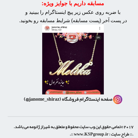
مسابقه داریم با جوایز ویژه:
با ضربه روی عکس زیر پیچ اینستاگرام را ببینید و
در پست آخر (پست مسابقه) شرایط مسابقه رو بخونید.
صفحه اینستاگرام فروشگاه
(janome_shiraz@)
2017 ©تمامی حقوق این وب سایت محفوظ و متعلق به شیراز ژانومه می باشد.
.:: طراح سایت :
www.KSPgroup.ir
::.