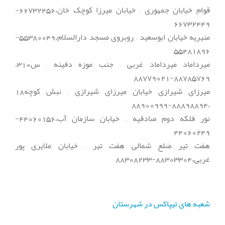
قوام خیابان جمهوری – خیابان میرزا کوچک خان،66732456-
66732449
منیریه خیابان ابوسعید – روبروی مسجد دارالسلام،55380049-
55481896
میرداماد میرداماد غربی – جنب موزه دفینه – س310،
88785769-88779021
میرزای شیرازی خیابان میرزای شیرازی – نبش کوچه18
،88898894-88900999
نور فلکه دوم صادقیه – خیابان سازمان آب،44060156-
44060249
هفت تیر ضلع شمالی هفت تیر – خیابان ملایری پور
غربی،88303304-88308233
شعبه های تیپاکس در شهرستان