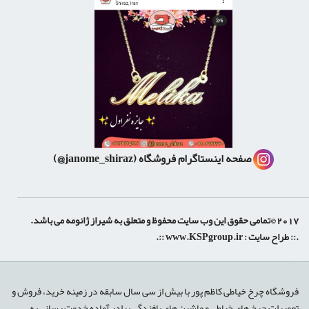
صفحه اینستاگرام فروشگاه
(janome_shiraz@)
2017 ©تمامی حقوق این وب سایت محفوظ و متعلق به شیراز ژانومه می باشد.
.:: طراح سایت :
www.KSPgroup.ir
::.
shiraz-site.ir
shiraz-site.com
luxeweb.ir
فروشگاه چرخ خیاطی کاظم پور با بیش از سی سال سابقه در زمینه خرید، فروش و
تعمیرات چرخ های خیاطی و ماشین های بافندگی برادر آماده خدمت رسانی به