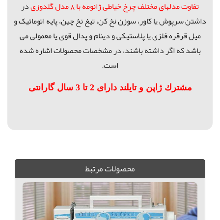
تفاوت مدلهای مختلف چرخ خیاطی ژانومه با 8 مدل گلدوزی
در
داشتن سرپوش یا کاور، سوزن نخ کن، تیغ نخ چین، پایه اتوماتیک و
میل قرقره فلزی یا پلاستیکی و دینام و پدال قوی یا معمولی می
باشد که اگر داشته باشند، در مشخصات محصولات اشاره شده
است.
مشترك ژاپن و تايلند دارای 2 تا 3 سال گارانتی
سری جدید ژانومه, ژانومه مدل 8200, ژانومه 8200, 8200, سری جدید ژانومه, ژانومه مدل 8000, ژانومه 8000, 8000, فروش چرخ خياطي, خريد چرخ خياطي, چرخ خياطي ژانومه, فروش چرخ خياطي ژانومه, خريد چرخ خياطي ژانومه, چرخ خياطي ژانومه 8200,
محصولات مرتبط