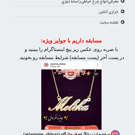
معرفي انواع چرخ خياطي راسته دوزي
خرازی آنلاین
نقشه سایت
مسابقه داریم با جوایز ویژه:
با ضربه روی عکس زیر پیچ اینستاگرام را ببینید و
در پست آخر (پست مسابقه) شرایط مسابقه رو بخونید.
صفحه اینستاگرام فروشگاه
(janome_shiraz@)