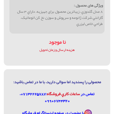
ویژگی های محصول :
8 مدل گلدوزي، زیباترین محصول برای جهیزیه، داراي 3 سال
گارانتي شركت ژانومه و سرپوش و سوزن نخ کن اتوماتیک،
طراحي خاص ليزري
نا موجود
هزینه ارسال و زمان تحویل
محصولی را پسندید اما سوالی دارید، با ما در تماس باشيد:
تماس در
ساعات كاري فروشگاه
:07132225787،
09906744320
با عضویت در
صفحه اینستاگرام فروشگاه