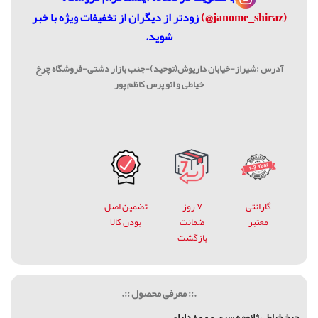
(janome_shiraz@)
زودتر از دیگران از تخفیفات ویژه با خبر
شوید.
آدرس :شیراز-خیابان داریوش(توحید)-جنب بازار دشتی-فروشگاه چرخ
خیاطی و اتو پرس کاظم پور
گارانتی
۷ روز
تضمین اصل
معتبر
ضمانت
بودن کالا
بازگشت
.:: معرفی محصول ::.
چرخ خياطي ژانومه سري 8000 داراي