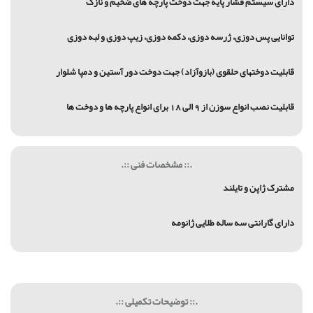
دارای سیستم فشار پایه جهت دوخت پارچه های ضخیم و نازک
توانایی پس دوزی، ژرسه دوزی، دکمه دوزی، زیپ دوزی و لبه دوزی
قابلیت دوختهای حلقوی (بازوآزاد) جهت دوخت دور آستین و دمپا شلوار
قابلیت نصب انواع سوزن از 9 الی 18 برای انواع پارچه ها و دوخت ها
.:: مشخصات فنی ::.
مشترک ژاپن و تایلند
دارای گارانتی سه ساله طلایی ژانومه
.:: توضیحات تکمیلی ::.