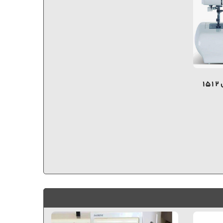
چرخ خیاطی ژانومه نیوهم مدل 1512