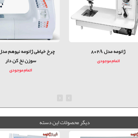
ژانومه مدل 802A
سوزن نخ کن دار
اتمام موجودی
اتمام موجودی
ديگر محصولات اين دسته