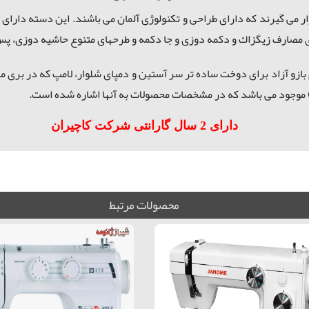
 مصارف زیگزاك و دكمه دوزی و جا دكمه و طرحهای متنوع حاشیه دوزی، پس 
و آزاد برای دوخت ساده تر سر آستین و دمپای شلوار، لامپ که در بری مدلها بصورت LED 
دارای 2 سال گارانتی شرکت کاچیران
هدان ,چرخ خیاطی زنجان ,چرخ خیاطی ساری ,چرخ خیاطی ساوه
محصولات مرتبط