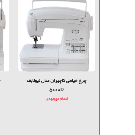
دل نیولایف
چرخ خیاطی کاچیران مدل نیولایف
چ
5000D
دی
اتمام موجودی