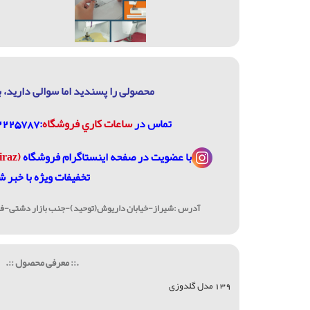
محصولی را پسندید اما سوالی دارید، ب
تماس در
ساعات كاري فروشگاه
:07132225787، 09906744320
با عضویت در
صفحه اینستاگرام فروشگاه
(janome_shiraz@)
تخفیفات ویژه با خبر ش
آدرس :شیراز-خیابان داریوش(توحید)-جنب بازار دشتی-فرو
.:: معرفی محصول ::.
139 مدل گلدوزی