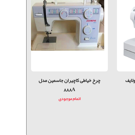
لایف
چرخ خیاطی کاچیران جاسمین مدل
چرخ خیاطی ک
888A
اتمام موجودی
0