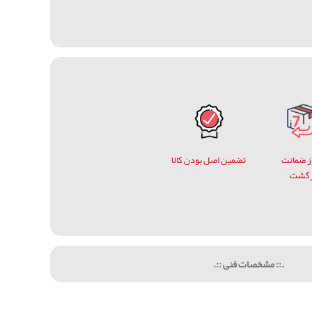
وز ضمانت
تضمین اصل بودن کالا
زگشت
.:: مشخصات فنی ::.