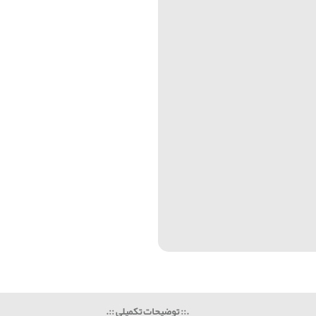
.:: توضیحات تکمیلی ::.