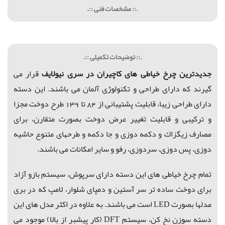
.:: مشخصات فنی ::.
.:: توضیحات تکمیلی ::.
جدیدترین چرخ
خیاطی
های کاچیران در
سری
نیولایف
قرار می
گیرند که دارای طراحی و تکنولوژی آلمان می باشند. این دسته
دارای طراحی زیبا، قابلیت پشتیبانی از 84 تا 139 طرح دوخت مجزا
و تركیبی و قابلیت تغییر عرض دوخت بصورت متقارن، برای
مصارف زیگزاك و دكمه دوزی و جا دكمه و طرحهای متنوع حاشیه
دوزی، پس دوزی، سردوزی، رفو و سایر امکانات می باشند.
تمام چرخ خیاطی های این دسته دارای سرپوش،
سیستم بازو آزاد
برای دوخت ساده تر سر آستین و دمپای شلوار، لامپ که در بری
مدلها بصورت LED است می باشند.
به علاوه در اکثر مدل های این
دسته سوزن نخ کن،
سیستم DFT (کار پیشبر از بالا) موجود می