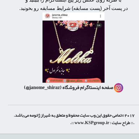
در پست آخر (پست مسابقه) شرایط مسابقه رو بخونید.
صفحه اینستاگرام فروشگاه
(janome_shiraz@)
2017 ©تمامی حقوق این وب سایت محفوظ و متعلق به شیراز ژانومه می باشد.
.:: طراح سایت :
www.KSPgroup.ir
::.
shiraz-site.ir
shiraz-site.com
luxeweb.ir