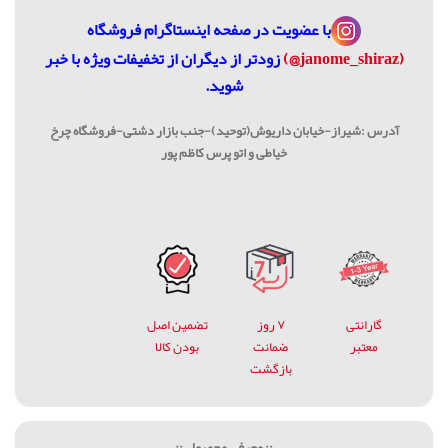
با عضویت در
صفحه اینستاگرام فروشگاه
(janome_shiraz@)
زودتر از دیگران از تخفیفات ویژه با خبر
شوید.
آدرس :شیراز-خیابان داریوش(توحید)-جنب بازار دشتی-فروشگاه چرخ
خیاطی و اتو پرس کاظم پور
گارانتی
۷ روز
تضمین اصل
معتبر
ضمانت
بودن کالا
بازگشت
.:: معرفی محصول ::.