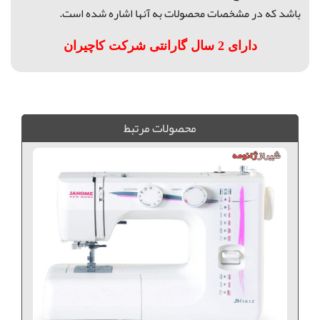
باشد که در مشخصات محصولات به آنها اشاره شده است.
دارای 2 سال گارانتی شرکت کاچیران
فروش ویژه کاچیران, چرخ خیاطی مستحکم و ارزان, چرخ خیاطی اتوماتیک, فروش ویژه چرخ خیاطی, فروش ویژه کاچیران, کاچیران مدل نیولایف, نیولایف 1139
محصولات مرتبط