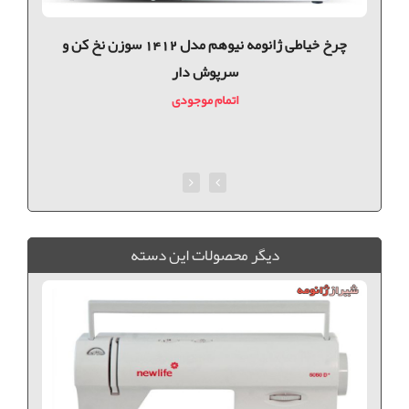
چرخ خیاطی ژانومه نیوهم مدل 1412 سوزن نخ کن و
چ
سرپوش دار
اتمام موجودی
ديگر محصولات اين دسته