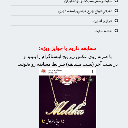
سایت رسمی شرکت ژانومه ایران
معرفي انواع چرخ خياطي راسته دوزي
خرازی آنلاین
نقشه سایت
مسابقه داریم با جوایز ویژه:
با ضربه روی عکس زیر پیچ اینستاگرام را ببینید و
در پست آخر (پست مسابقه) شرایط مسابقه رو بخونید.