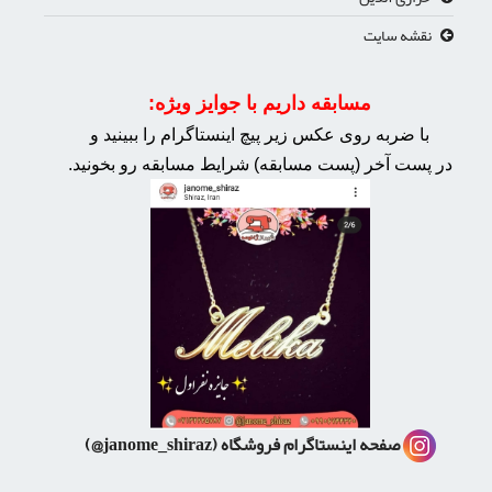
نقشه سایت
مسابقه داریم با جوایز ویژه:
با ضربه روی عکس زیر پیچ اینستاگرام را ببینید و
در پست آخر (پست مسابقه) شرایط مسابقه رو بخونید.
صفحه اینستاگرام فروشگاه
(janome_shiraz@)