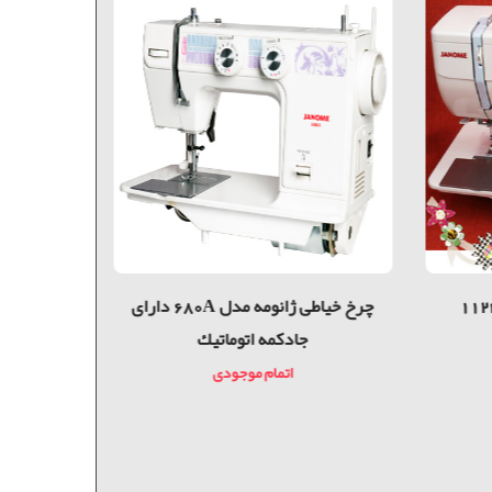
چرخ خیاطی ژانومه مدل 680A دارای
چرخ خیا
جادكمه اتوماتيك
اتمام موجودی