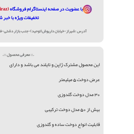
با عضویت در
صفحه اینستاگرام فروشگاه
(janome_shiraz@)
تخفیفات ویژه با خبر ش
آدرس :شیراز-خیابان داریوش(توحید)-جنب بازار دشتی-فرو
.:: معرفی محصول ::.
این محصول مشترک ژاپن و تایلند می باشد و دارای
عرض دوخت 5 میلیمتر
30 مدل دوخت گلدوزی
بیش از 50 مدل دوخت ترکیبی
قابلیت انواع دوخت ساده و گلدوزی