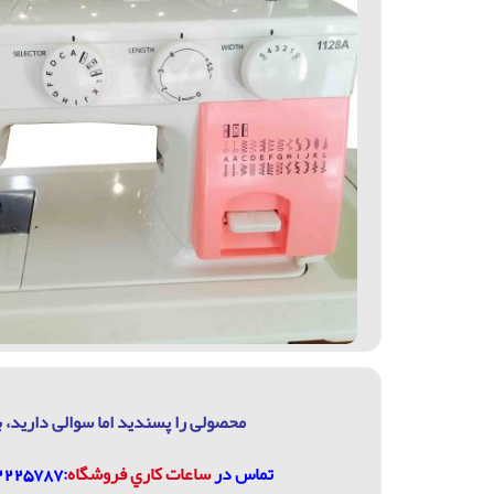
محصولی را پسندید اما سوالی دارید، ب
تماس در
ساعات كاري فروشگاه
:07132225787، 09906744320