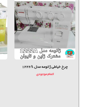
ل 815
چرخ خیاطی ژانومه مدل 1222A
دی
اتمام موجودی