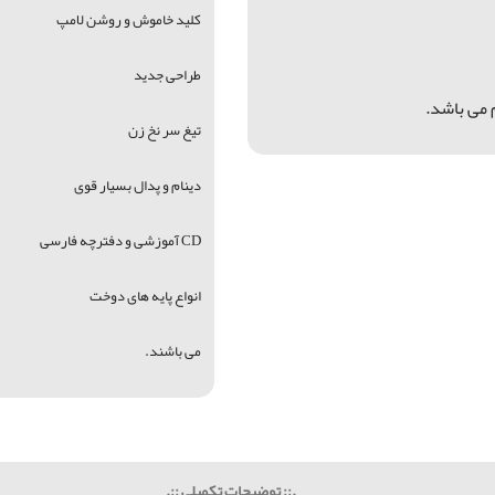
کلید خاموش
و روشن لامپ
طراحی جدید
 می باشد.
تیغ سر نخ زن
دینام و پدال بسیار قوی
CD آموزشی و دفترچه فارسی
انواع پایه های دوخت
می باشند.
.:: توضیحات تکمیلی ::.