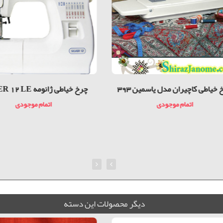
 خیاطی کاچیران مدل یاسمین 393
چرخ خیاطی ژانومه SILVER 12 LE
اتمام موجودی
اتمام موجودی
ديگر محصولات اين دسته