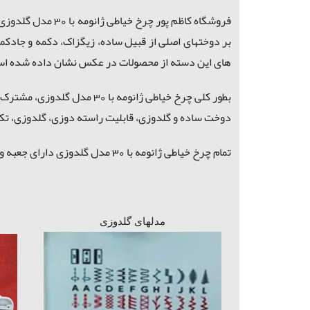
فروشگاه کاظم پور چرخ خیاطی ژانومه با 30 مدل گلدوزی را
های این دسته از محصولات در عکس نشان داده شده ا
دوخت ساده و گلدوزی، قابلیت راسته دوزی، گلدوزی، تکه
تمام چرخ خیاطی ژانومه با 30 مدل گلدوزی دارای جعبه و سرپوش، تیغ نخ چین، پایه اتوماتیک و صفحه کاربر فلزی، دینام و پدال قوی و سیستم
مدلهای گلدوزی