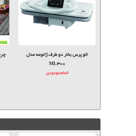
 ژانومه مدل
اتو پرس بخار دو طرف ژانومه مدل
چرخ
ML300
دی
اتمام موجودی