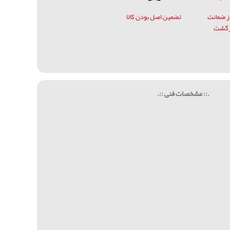
وز ضمانت
تضمین اصل بودن کالا
زگشت
.:: مشخصات فنی ::.