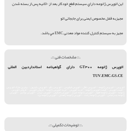
اين اتوپرس ژانومه داراي سيستم قطع خودکار بعد از ۱۰ثانیه پس از بسته شدن
مجهزبه قفل مخصوص ایمنی برای جابجائی اتو
مجهز به سیستم کنترل کننده مواد معدنی EMC مي باشد.
.:: مشخصات فنی ::.
اتوپرس ژانومه GT300
دارای گواهینامه استانداردبین المللی
TUV.EMC.GS.CE
اتو پرس - اتو پرس ژانومه - اتو پرس تفال - اتوپرس فیلیپس - اتو پرس بکو - اتو پرس بایترون - بهترین مارک اتو پرس
- قیمت اتوپرس - قیمت اتوپرس ژانومه - خرید اتوپرس - خرید اتوپرس ژانومه - فروش اتوپرس - فروش اتوپرس
ژانومه - اتوپرس ژانومه اهواز - اتوپرس ژانومه شیراز - اتوپرس اصفهان - اتوپرس تهران - اتوپرس بوشهر - اتوپرس
ژانومه بندرعباس - اتوپرس ژانومه رشت - اتوپرس ژانومه زاهدان - اتوپرس ژانومه یزد
.:: توضیحات تکمیلی ::.