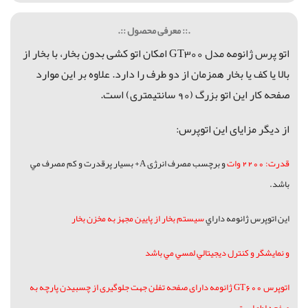
.:: معرفی محصول ::.
اتو پرس ژانومه مدل GT300 امکان اتو کشی بدون بخار، با بخار از
بالا یا کف یا بخار همزمان از دو طرف را دارد. علاوه بر این موارد
صفحه کار این اتو بزرگ (90 سانتیمتری) است.
از دیگر مزایای این اتوپرس:
قدرت: 2200 وات
و برچسب مصرف انرژی A+ بسيار پرقدرت و كم مصرف مي
باشد.
اين اتوپرس ژانومه داراي
سیستم بخار از پایین مجهز به مخزن بخار
و نمایشگر و کنترل دیجیتالي لمسي مي باشد
اتوپرس GT600 ژانومه دارای صفحه تفلن جهت جلوگیری از چسبیدن پارچه به