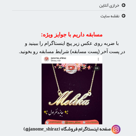
خرازی آنلاین
نقشه سایت
مسابقه داریم با جوایز ویژه:
با ضربه روی عکس زیر پیچ اینستاگرام را ببینید و
در پست آخر (پست مسابقه) شرایط مسابقه رو بخونید.
صفحه اینستاگرام فروشگاه
(janome_shiraz@)