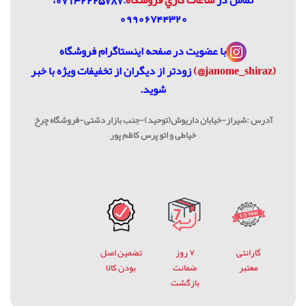
تماس در
ساعات كاري فروشگاه
:07132225787،
09906744320
با عضویت در
صفحه اینستاگرام فروشگاه
(janome_shiraz@)
زودتر از دیگران از تخفیفات ویژه با خبر
شوید.
آدرس :شیراز-خیابان داریوش(توحید)-جنب بازار دشتی-فروشگاه چرخ
خیاطی و اتو پرس کاظم پور
گارانتی
۷ روز
تضمین اصل
معتبر
ضمانت
بودن کالا
بازگشت