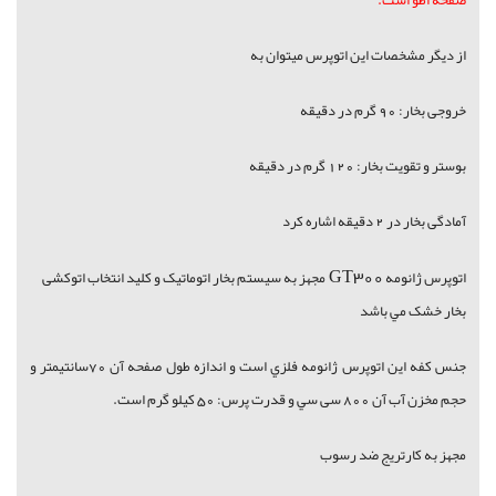
صفحه اطو است.
از ديگر مشخصات اين اتوپرس ميتوان به
خروجی بخار: 90 گرم در دقیقه
بوستر و تقویت بخار: 120 گرم در دقیقه
آمادگی بخار در 2 دقیقه اشاره كرد
GT300
اتوپرس ژانومه
مجهز به سیستم بخار اتوماتیک و کلید انتخاب اتوکشی
بخار خشک مي باشد
جنس کفه اين اتوپرس ژانومه فلزي است و اندازه طول صفحه آن 70سانتیمتر و
حجم مخزن آب آن 800 سی سي و قدرت پرس: 50 کیلو گرم است.
مجهز به کارتریج ضد رسوب