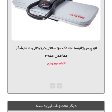
اتو پرس ژانومه-جانتک 90 سانتی دیجیتالی با نمایشگر
دما مدل 4950
اتمام موجودی
ديگر محصولات اين دسته