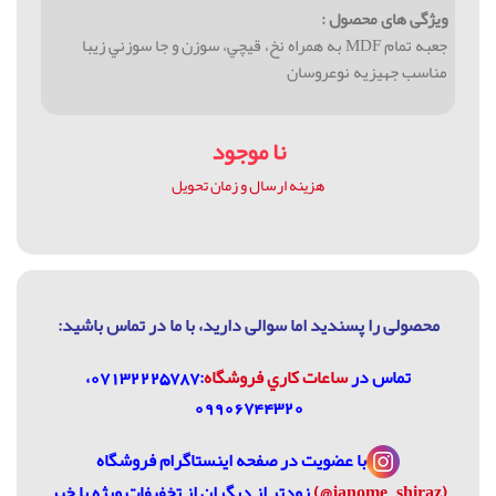
ویژگی های محصول :
جعبه تمام MDF به همراه نخ، قيچي، سوزن و جا سوزني زيبا
مناسب جهیزیه نوعروسان
نا موجود
هزینه ارسال و زمان تحویل
محصولی را پسندید اما سوالی دارید، با ما در تماس باشيد:
تماس در
ساعات كاري فروشگاه
:07132225787،
09906744320
با عضویت در
صفحه اینستاگرام فروشگاه
(janome_shiraz@)
زودتر از دیگران از تخفیفات ویژه با خبر