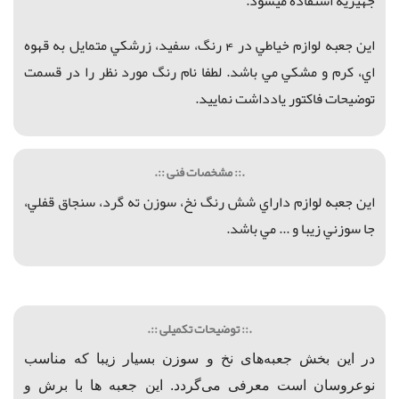
جهيزيه استفاده ميشود.
اين جعبه لوازم خياطي در 4 رنگ، سفيد، زرشكي متمايل به قهوه
اي، كرم و مشكي مي باشد. لطفا نام رنگ مورد نظر را در قسمت
توضيحات فاكتور يادداشت نماييد.
.:: مشخصات فنی ::.
اين جعبه لوازم داراي شش رنگ نخ، سوزن ته گرد، سنجاق قفلي،
جا سوزني زيبا و ... مي باشد.
.:: توضیحات تکمیلی ::.
در این بخش جعبه‌های نخ و سوزن بسیار زیبا که مناسب
نوعروسان است معرفی می‌گردد. این جعبه ها با برش و