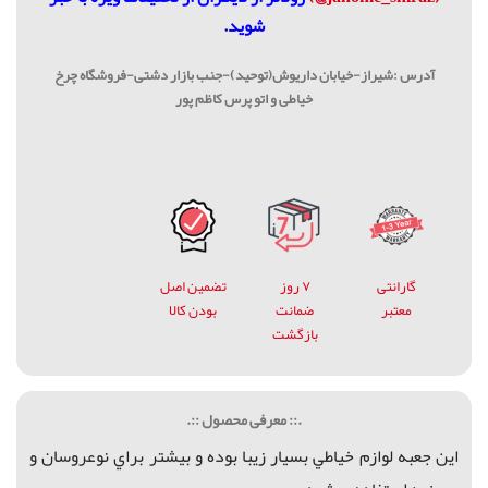
شوید.
آدرس :شیراز-خیابان داریوش(توحید)-جنب بازار دشتی-فروشگاه چرخ
خیاطی و اتو پرس کاظم پور
گارانتی
۷ روز
تضمین اصل
معتبر
ضمانت
بودن کالا
بازگشت
.:: معرفی محصول ::.
اين جعبه لوازم خياطي بسيار زيبا بوده و بيشتر براي نوعروسان و