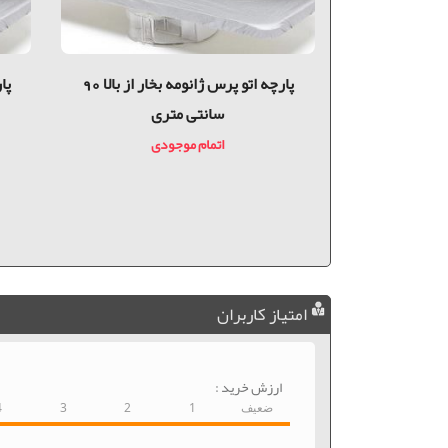
ژانومه
پارچه اتو پرس ژانومه بخار از بالا 90
سانتی متری
دی
اتمام موجودی
امتیاز کاربران
ارزش خرید :
ضعیف
1
2
3
4