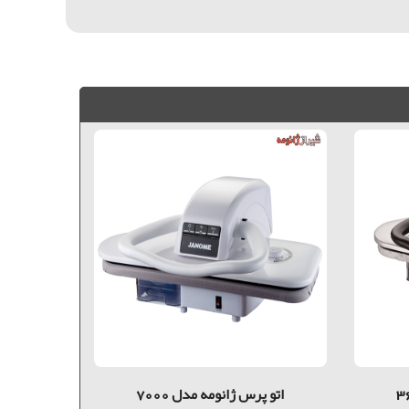
اتو پرس ژانومه مدل 7000
اتو پ