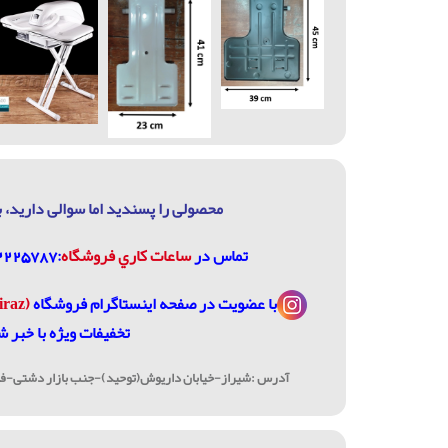
محصولی را پسندید اما سوالی دارید، ب
تماس در
ساعات كاري فروشگاه
:07132225787، 09906744320
با عضویت در
صفحه اینستاگرام فروشگاه
(janome_shiraz@)
تخفیفات ویژه با خبر ش
آدرس :شیراز-خیابان داریوش(توحید)-جنب بازار دشتی-فرو