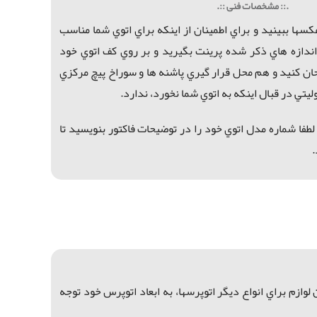
.:: مشخصات فنی ::.
عكسها ببينيد و براي اطمينان از اينكه براي اتوي شما مناسب
 اندازه هاي ذكر شده پرينت بگيريد و بر روي كف اتوي خود
تحان كنيد و هم محل قرار گيري پاشنه ها و سوراخ پيچ مركزي
يتي در قبال اينكه به اتوي شما نخورد، ندارد.
لطفا شماره مدل اتوي خود را در توضيحات فاكتور بنويسيد تا
.
وازم براي انواع ديگر اتوپرسها، به ابعاد اتوپرس خود توجه