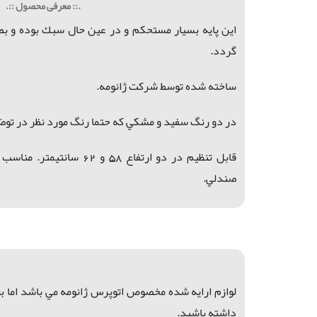
.:: معرفی محصول ::.
اين پايه بسيار مستحكم و در عين حال سبك بوده و بص
گردد.
ساخته شده توسط شركت ژانومه.
در دو رنگ سفيد و مشكي كه حتما رنگ مورد نظر در توض
قابل تنظيم در دو ارتفاع 58 و
صندلي.
لوازم ارايه شده مخصوص اتوپرس ژانومه مي باشد اما ب
داشته باشيد.