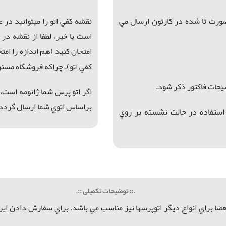
ورت تا شده در كارتون ارسال مي
نقشه كفي اتو را ميتوانيد در 
است يا خير، لطفا از نقشه در
امتحان كنيد (هم اندازه را ام
كفي اتو). چراكه فروشگاه مسئول
يحات فاكتور ذكر شود.
اگر اتو پرس شما ژانومه است، 
براساس اتوي شما ارسال گردد
 62 سانتيمتر. مناسب استفاده در حالت نشسته بر روي
.:: توضیحات تکمیلی ::.
عضا
براي انواع ديگر اتوپرسها نيز مناسب مي باشد.
براي سفارش دادن اين ل