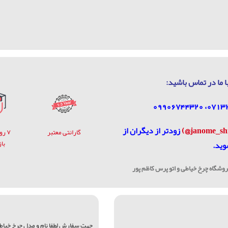
ا ما در تماس باشيد:
زودتر از دیگران از
گارانتی معتبر
۷ ر
با
وید.
شگاه چرخ خیاطی و اتو پرس کاظم پور
جهت سفارش لطفا نام و مدل چرخ خياطي 