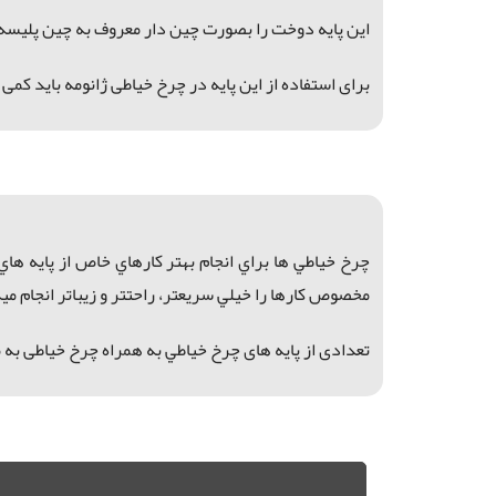
اين پايه دوخت را بصورت چين دار معروف به چين پليسه 
برای استفاده از این پایه در چرخ خیاطی ژانومه باید کمی
چرخ خياطي ها براي انجام بهتر كارهاي خاص از پايه هاي
مخصوص كارها را خيلي سريعتر، راحتتر و زيباتر انجام مي
تعدادی از
پایه های چرخ خياطي به همراه چرخ خیاطی به م
پايه چين پليسه، پايه چين پليسه كاچيران، پايه چين مارشال،پايه چين پليسه چرخ خياطي، ژانومه, پايه روفو چرخ خياطي, پايه گلدوزي چرخ خياطي, پايه تكه دوزي چرخ خياطي, پايه روفو كاچيران,