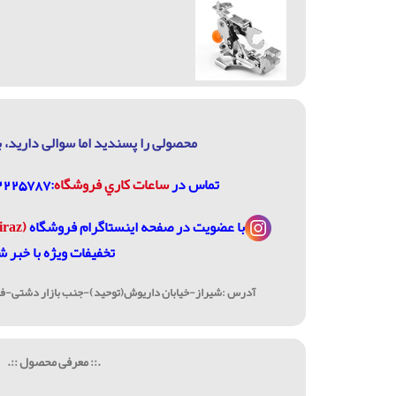
محصولی را پسندید اما سوالی دارید، ب
تماس در
ساعات كاري فروشگاه
:07132225787، 09906744320
با عضویت در
صفحه اینستاگرام فروشگاه
(janome_shiraz@)
تخفیفات ویژه با خبر ش
آدرس :شیراز-خیابان داریوش(توحید)-جنب بازار دشتی-فرو
.:: معرفی محصول ::.