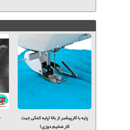
 سایز
پايه با كارپيشبر از بالا (پایه کمکی جهت
ج
کار ضخیم دوزی)
دی