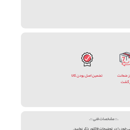
وز ضمانت
تضمین اصل بودن کالا
زگشت
.:: مشخصات فنی ::.
خود را در توضيحات فاكتور ذكر نماييد.