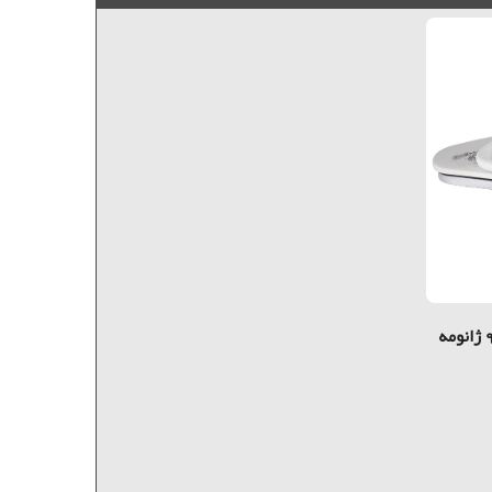
اتو پرس بخار دو طرف صفحه 90 ژانومه