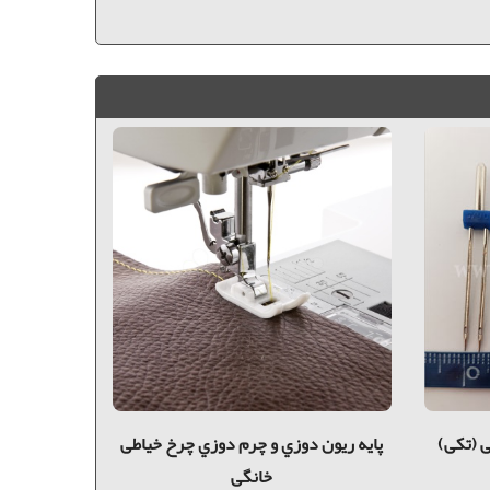
 (تکی)
پايه ريون دوزي و چرم دوزي چرخ خیاطی
پايه شكوفه
خانگی