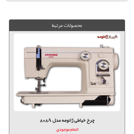
ماسوره چرخ خياطي, ماسوره ژانومه, جانخي ژانومه, ماسوره فلزي چرخ خياطي, فروش ماسوره, ماسوره چرخ خياطي, ماسوره چرخ خياطي ژانومه, ماسوره چرخ خياطي كاچيران,
محصولات مرتبط
چرخ خیاطی ژانومه مدل 808A
اتمام موجودی