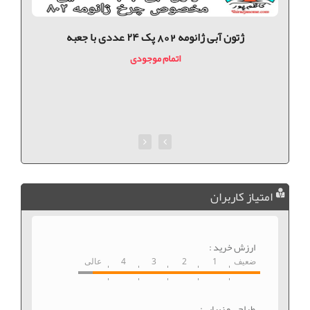
ژتون آبی ژانومه 802 پک ۲۴ عددی با جعبه
اتمام موجودی
امتیاز کاربران
ارزش خرید :
ضعیف
1
2
3
4
عالی
طراحی و زیبایی: