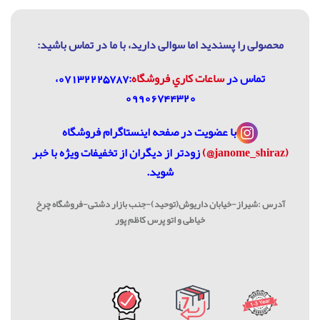
محصولی را پسندید اما سوالی دارید، با ما در تماس باشيد:
تماس در
ساعات كاري فروشگاه
:07132225787،
09906744320
با عضویت در
صفحه اینستاگرام فروشگاه
(janome_shiraz@)
زودتر از دیگران از تخفیفات ویژه با خبر
شوید.
آدرس :شیراز-خیابان داریوش(توحید)-جنب بازار دشتی-فروشگاه چرخ
خیاطی و اتو پرس کاظم پور