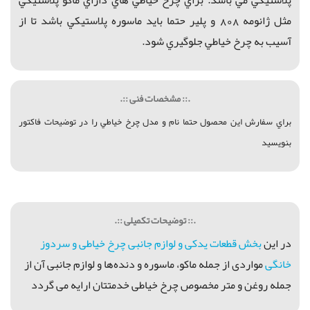
مثل ژانومه 808 و پلير حتما بايد ماسوره پلاستيكي باشد تا از
آسيب به چرخ خياطي جلوگيري شود.
.:: مشخصات فنی ::.
براي سفارش اين محصول حتما نام و مدل چرخ خياطي را در توضيحات فاكتور
بنويسيد
.:: توضیحات تکمیلی ::.
در اين
بخش قطعات يدکی و لوازم جانبی چرخ خياطی و سردوز
خانگی
مواردی از جمله ماكو، ماسوره و دنده‌ها و لوازم جانبی آن از
جمله روغن و متر مخصوص چرخ خیاطی خدمتتان ارايه می گردد