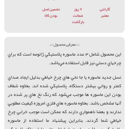
گارانتی
۷ روز
تضمین اصل
معتبر
ضمانت
بودن کالا
بازگشت
.:: معرفی محصول ::.
اين محصول شامل 3 عدد ماسوره پلاستيكي ژانومه است كه براي
چرخهاي دستي نيز
قابل استفاده
مي‌باشد.
نسل جديد ماسوره يا جا نخي هاي چرخ خياطي بدليل ايجاد صداي
كمتر و رواني بيشتر دستگاه، پلاستيكي شده اند. بعلاوه شفاف
بودن اين ماسوره ها موجب مي‌شود كه رنگ نخ هاي پر شده در
آنها مشخص باشد. بعلاوه ماسوره هاي فلزي امروزه كيفيت مطلوبي
ندارند و بعضا ناهمواري دارند كه ممكن است موجب خرابي چرخ
خياطي شما گردند. بنابراين پيشنهاد ما استفاده از ماسوره
پلاستيكي مي باشد. براي چرخ خياطي هاي داراي ماكو پلاستيكي