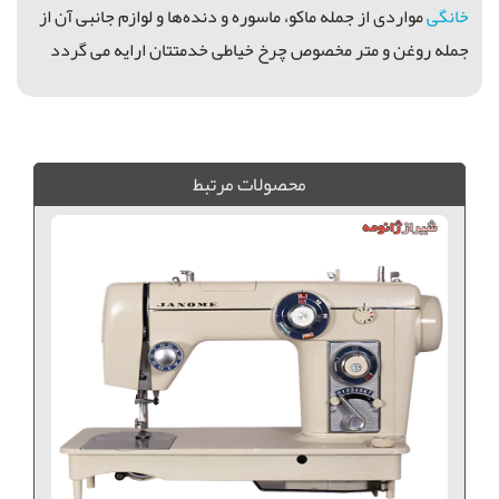
خانگی
مواردی از جمله ماكو، ماسوره و دنده‌ها و لوازم جانبی آن از
جمله روغن و متر مخصوص چرخ خیاطی خدمتتان ارايه می گردد
دنده تسمه خور ژانومه 802, دنده ژانومه 802 ژاپن, دنده چرخ خياطي ژانومه 802 ژاپن, دنده تسمه خور ژانومه, خريد دنده قهوه اي ژانومه 802 ژاپن, فروش دنده قهوه اي ژانومه 802 ژاپن, دنده قهوه اي ژانومه, دنده چرخ خياطي ژانومه, دنده قهوه اي ژانومه 802 ژاپن,
محصولات مرتبط