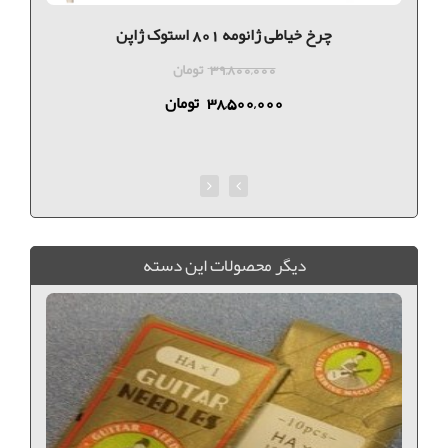
چرخ خیاطی ژانومه 801 استوک ژاپن
39,800,000
تومان
38,500,000
تومان
ديگر محصولات اين دسته