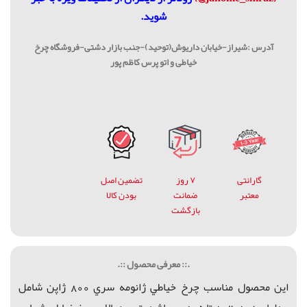
شوید.
آدرس :شیراز-خیابان داریوش(توحید)-جنب بازار دشتی-فروشگاه چرخ
خیاطی و اتو پرس کاظم پور
گارانتی
۷ روز
تضمین اصل
معتبر
ضمانت
بودن کالا
بازگشت
.:: معرفی محصول ::.
اين محصول مناسب چرخ خياطي ژانومه سري 800 ژاپن شامل