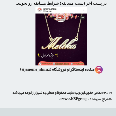
در پست آخر (پست مسابقه) شرایط مسابقه رو بخونید.
صفحه اینستاگرام فروشگاه
(janome_shiraz@)
2017 ©تمامی حقوق این وب سایت محفوظ و متعلق به شیراز ژانومه می باشد.
.:: طراح سایت :
www.KSPgroup.ir
::.
shiraz-site.ir
shiraz-site.com
luxeweb.ir