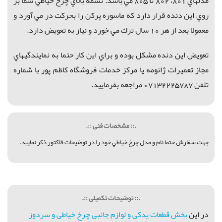
مدلهاي 801، 802 تا 805 مي باشد. تسمه بالاي چرخ خياطي شما بر
روي اين دنده قرار دارد كه ماسوره پركن را بحركت در مي آورد و
معمولا بعد از هر 10 سال ترك مي خورد و نياز به تعويض دارد.
تعويض اين دنده مشكل بوده و براي اين كار حتما به نمايندگيهاي
مجاز تعميرات ژانومه يا مركز خدمات فروشگاه كاظم پور با شماره
تلفن 07132225787 مراجعه بفرماييد.
.:: مشخصات فنی ::.
جهت سفارش حتما نام و مدل چرخ خياطي خود را در توضيحات فاكتور ذكر نماييد.
.:: توضیحات تکمیلی ::.
در اين
بخش قطعات يدکی و لوازم جانبی چرخ خياطی و سردوز