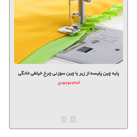
پايه چين پليسه از زير یا چین سوزنی چرخ خیاطی خانگی
اتمام موجودی