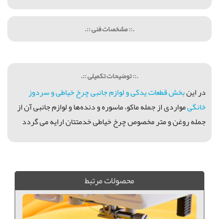
.:: مشخصات فنی ::.
.:: توضیحات تکمیلی ::.
در اين
بخش قطعات يدکی و لوازم جانبی چرخ خياطی و سردوز
خانگی
مواردی از جمله ماكو، ماسوره و دنده‌ها و لوازم جانبی آن از
جمله روغن و متر مخصوص چرخ خیاطی خدمتتان ارايه می گردد
فروش بشكاف, قیمت بشكاف بزرگ, بشكاف باز كردن جادكمه, بشكاف, بشكاف ژاپن, خريد بشكاف, فروش بشكاف,
محصولات مرتبط