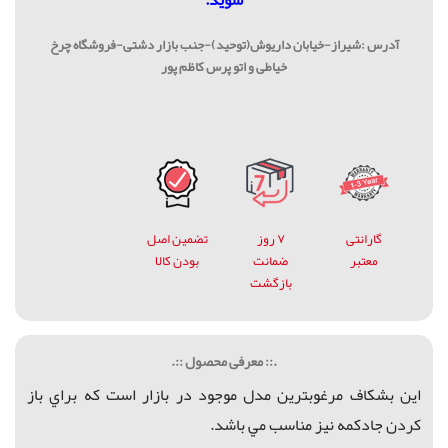
آدرس :شیراز-خیابان داریوش(توحید)-جنب بازار دشتی-فروشگاه چرخ
خیاطی و اتو پرس کاظم پور
گارانتی
۷ روز
تضمین اصل
معتبر
ضمانت
بودن کالا
بازگشت
.:: معرفی محصول ::.
اين بشكاف مرغوبترين مدل موجود در بازار است كه براي باز
كردن جادكمه نيز مناسب مي باشد.