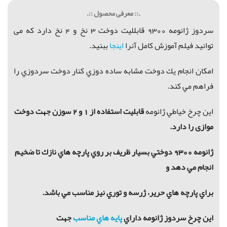
.:: معرفی محصول ::.
سردوز ژانومه 9300 قابلليت دوخت 3 نخ و 4 نخ دارد که می
توانید فیلم آموزش کامل آنرا
اینجا
ببنید.
امكان انجام يك دوخت مشابه ساده دوزي كنار دوخت سردوزي را
فراهم مي كند.
اين چرخ خياطي ژانومه
قابلیت استفاده از 1 و 2 سوزن جهت دوخت
موازی را دارد.
ژانومه 9300 دوختي بسيار ظريف بر روي پارچه هاي نازك تا ضخيم
انجام مي دهد و
براي پارچه هاي حرير، ژرسه و توري نيز مناسب مي باشد.
اين چرخ سردوز ژانومه داراي
پايه هاي مناسب
جهت