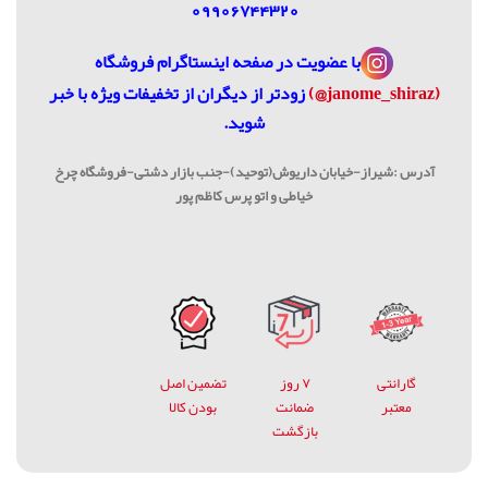
09906744320
با عضویت در
صفحه اینستاگرام فروشگاه
(janome_shiraz@)
زودتر از دیگران از تخفیفات ویژه با خبر
شوید.
آدرس :شیراز-خیابان داریوش(توحید)-جنب بازار دشتی-فروشگاه چرخ
خیاطی و اتو پرس کاظم پور
گارانتی
۷ روز
تضمین اصل
معتبر
ضمانت
بودن کالا
بازگشت