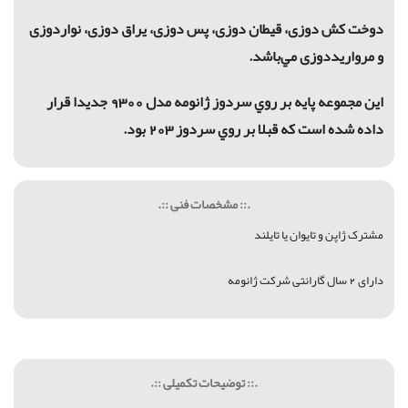
دوخت کش دوزی، قیطان دوزی، پس دوزی، یراق دوزی، نواردوزی
و مرواریددوزی مي‌باشد.
اين مجموعه پايه بر روي سردوز ژانومه مدل 9300 جديدا قرار
داده شده است كه قبلا بر روي سردوز 203 بود.
.:: مشخصات فنی ::.
مشترک ژاپن و تایوان یا تایلند
دارای 2 سال گارانتی شرکت ژانومه
.:: توضیحات تکمیلی ::.