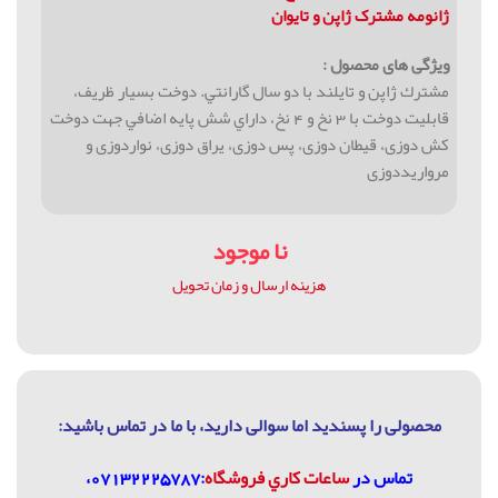
ژانومه مشترک ژاپن و تایوان
ویژگی های محصول :
مشترك ژاپن و تايلند با دو سال گارانتي. دوخت بسيار ظريف،
قابليت دوخت با 3 نخ و 4 نخ، داراي شش پايه اضافي جهت دوخت
کش دوزی، قیطان دوزی، پس دوزی، یراق دوزی، نواردوزی و
مرواریددوزی
نا موجود
هزینه ارسال و زمان تحویل
محصولی را پسندید اما سوالی دارید، با ما در تماس باشيد:
تماس در
ساعات كاري فروشگاه
:07132225787،