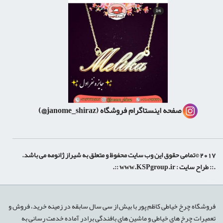
صفحه اینستاگرام فروشگاه
(janome_shiraz@)
2017 ©تمامی حقوق این وب سایت محفوظ و متعلق به شیراز ژانومه می باشد.
.:: طراح سایت :
www.KSPgroup.ir
::.
shiraz-site.ir
shiraz-site.com
luxeweb.ir
فروشگاه چرخ خیاطی کاظم پور با بیش از سی سال سابقه در زمینه خرید، فروش و
تعمیرات چرخ های خیاطی و ماشین های بافندگی برادر آماده خدمت رسانی به