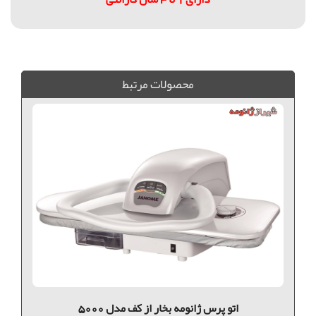
فروش ویژه ريشه بندي, فروش ريشه بندي ژانومه , خريد ريشه بندي ژانومه, چرخ ريشه بندي ژانومه, ريشه بندي ژانومه, فروش ویژه سردوز, فروش سردوز ژانومه , خريد سردوز ژانومه, چرخ سردوز ژانومه, سردوز ژانومه, سردوز ژانومه مدل 203, ژانومه 203
محصولات مرتبط
اتو پرس ژانومه بخار از کف مدل 5000