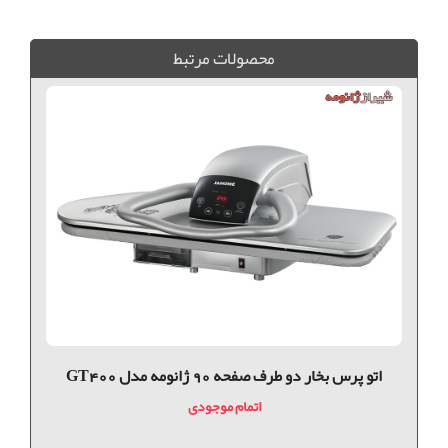
فروش ویژه سردوز, فروش سردوز ژانومه , خريد سردوز ژانومه, چرخ سردوز ژانومه, سردوز ژانومه, سردوز ژانومه مدل 203, ژانومه 203
محصولات مرتبط
اتو پرس بخار دو طرف صفحه 90 ژانومه مدل GT400
اتمام موجودی