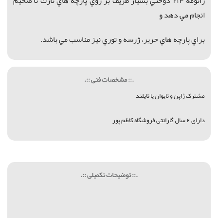
ژانومه ۲۱۴ دوختي بسيار ظريف بر روي پارچه هاي نازك تا ضخيم
انجام مي دهد و
براي پارچه هاي حرير، ژرسه و توري نيز مناسب مي باشد.
.:: مشخصات فنی ::.
مشترک ژاپن و تایوان یا تایلند
دارای 2 سال گارانتی فروشگاه كاظم پور
.:: توضیحات تکمیلی ::.