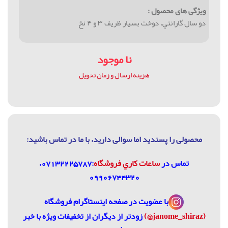
ویژگی های محصول :
دو سال گارانتي. دوخت بسيار ظريف ۳ و ۴ نخ
نا موجود
هزینه ارسال و زمان تحویل
محصولی را پسندید اما سوالی دارید، با ما در تماس باشيد:
تماس در
ساعات كاري فروشگاه
:07132225787،
09906744320
با عضویت در
صفحه اینستاگرام فروشگاه
(janome_shiraz@)
زودتر از دیگران از تخفیفات ویژه با خبر