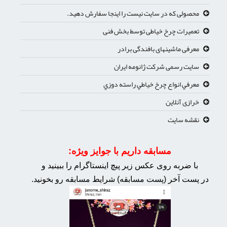
محصولی که در سایت نیست را اینجا سفارش دهید.
تعمیرات چرخ خیاطی توسط بخش فنی
معرفی ماشینهای بافندگی برادر
سایت رسمی شرکت ژانومه ایران
معرفي انواع چرخ خياطي راسته دوزي
خرازی آنلاین
نقشه سایت
مسابقه داریم با جوایز ویژه:
با ضربه روی عکس زیر پیچ اینستاگرام را ببینید و
در پست آخر (پست مسابقه) شرایط مسابقه رو بخونید.