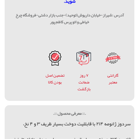
شوید.
آدرس :شیراز-خیابان داریوش(توحید)-جنب بازار دشتی-فروشگاه چرخ
خیاطی و اتو پرس کاظم پور
گارانتی
۷ روز
تضمین اصل
معتبر
ضمانت
بودن کالا
بازگشت
.:: معرفی محصول ::.
سردوز ژانومه ۲۱۴ با قابلليت دوخت بسيار ظريف ۳ و ۴ نخ،