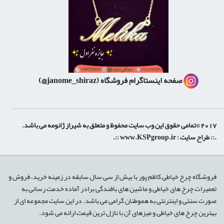
صفحه اینستاگرام فروشگاه
(janome_shiraz@)
2017 ©تمامی حقوق این وب سایت محفوظ و متعلق به شیراز ژانومه می باشد.
.:: طراح سایت :
www.KSPgroup.ir
::.
shiraz-site.ir
shiraz-site.com
luxeweb.ir
فروشگاه چرخ خیاطی کاظم پور با بیش از سی سال سابقه در زمینه خرید، فروش و
تعمیرات چرخ های خیاطی و ماشین های بافندگی برادر آماده خدمت رسانی به
صورت سنتی و اینترنتی به هموطنان گرامی می باشد. در این سایت مجموعه ای از
بهترین چرخ های خیاطی و میزهای آن با نازل ترین قیمت ارائه می شود.