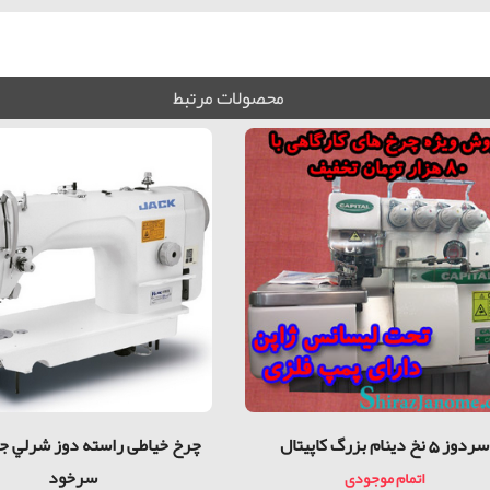
محصولات مرتبط
سردوز 5 نخ دینام بزرگ کاپیتال
چرخ خیاطی راسته دوز شرلي ج
سرخود
اتمام موجودی