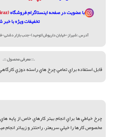
با عضویت در
صفحه اینستاگرام فروشگاه
(janome_shiraz@)
تخفیفات ویژه با خبر ش
آدرس :شیراز-خیابان داریوش(توحید)-جنب بازار دشتی-فرو
.:: معرفی محصول ::.
قابل استفاده براي تمامي چرخ هاي راسته دوزي كارگاهي
چرخ خياطي ها براي انجام بهتر كارهاي خاص از پايه هاي 
مخصوص كارها را خيلي سريعتر، راحتتر و زيباتر انجام ميد