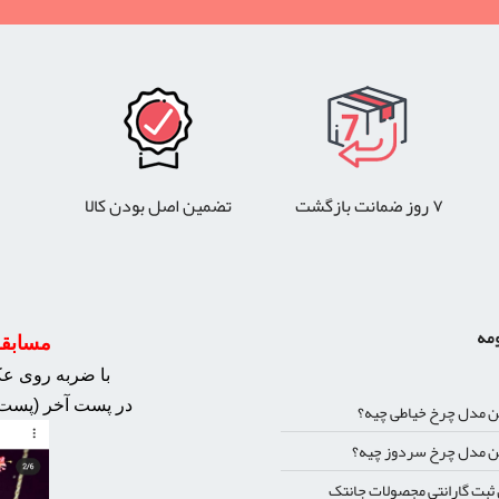
۷ روز ضمانت بازگشت
تضمین اصل بودن کالا
ومه
مسابقه 
با ضربه روی عکس
در پست آخر (پست 
ن مدل چرخ خیاطی چیه؟
ن مدل چرخ سردوز چیه؟
بت گارانتی مجصولات جانتک