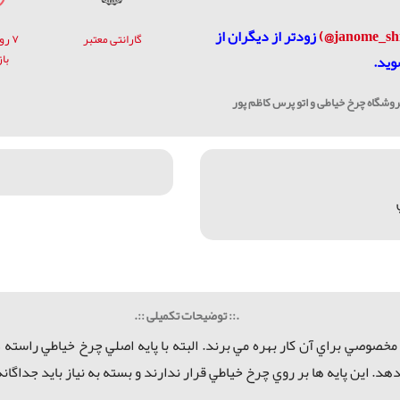
زودتر از دیگران از
گارانتی معتبر
۷ ر
با
وید.
شگاه چرخ خیاطی و اتو پرس کاظم پور
.:: توضیحات تکمیلی ::.
مخصوصي براي آن كار بهره مي برند. البته با
پایه اصلي
چرخ خياطي راسته د
هد. اين پايه ها بر روي چرخ خياطي قرار ندارند و بسته به نياز بايد جداگا