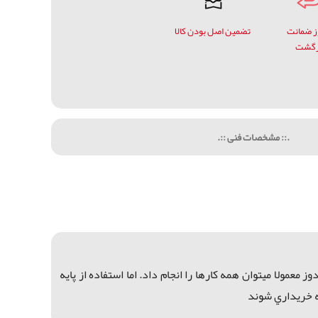
وز ضمانت
تضمین اصل بودن کالا
زگشت
.:: مشخصات فنی ::.
وز معمولا ميتوان
همه کارها را انجام داد. ا
ما استفاده ا
ز پايه
نه خريداري شوند