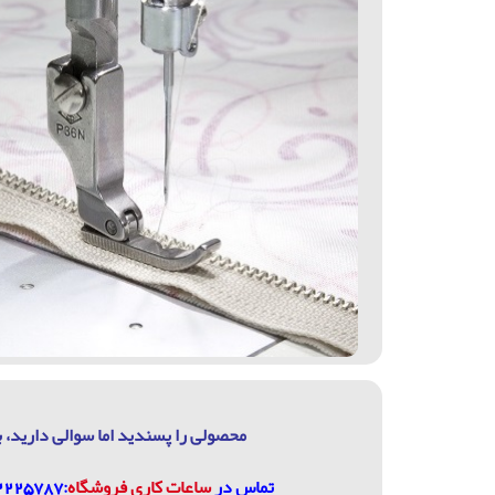
محصولی را پسندید اما سوالی دارید، ب
تماس در
ساعات كاري فروشگاه
:07132225787، 09906744320