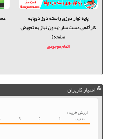
راسته دوز دست
پايه نوار دوزی راسته دوز دوپایه
دست
عویض صفحه)
کارگاهی دست ساز (بدون نیاز به تعویض
صفحه)
دی
اتمام موجودی
امتیاز کاربران
ارزش خرید :
ضعیف
1
2
3
4