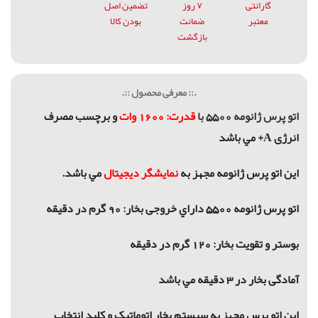
گارانتی
۷ روز
تضمین اصل
معتبر
ضمانت
بودن کالا
بازگشت
.:: معرفی محصول ::.
اتو پرس ژانومه 5500 با
قدرت: 1600 وات
و برچسب مصرف
انرژی A+ مي باشد
اين اتو پرس ژانومه مجهز به
نمایشگر دیجیتال
مي باشد.
اتو پرس ژانومه 5500 داراي خروجی بخار: 90 گرم در دقیقه
بوستر و تقویت بخار: 120 گرم در دقیقه
آمادگی بخار در 3 دقیقه مي باشد
اين اتو پرس مجهز به سیستم بخار اتوماتیک
و کلید انتخاب