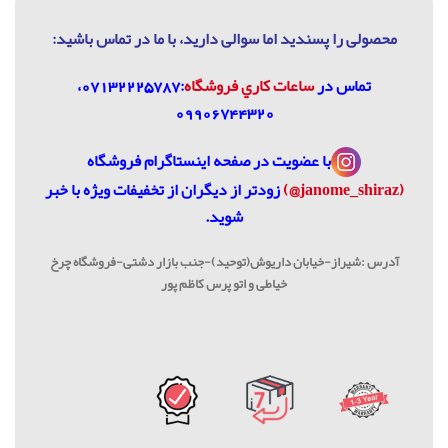
محصولی را پسندید اما سوالی دارید، با ما در تماس باشيد:
تماس در
ساعات كاري فروشگاه
:07132225787،
09906744320
با عضویت در
صفحه اینستاگرام فروشگاه
(janome_shiraz@)
زودتر از دیگران از تخفیفات ویژه با خبر
شوید.
آدرس :شیراز-خیابان داریوش(توحید)-جنب بازار دشتی-فروشگاه چرخ
خیاطی و اتو پرس کاظم پور