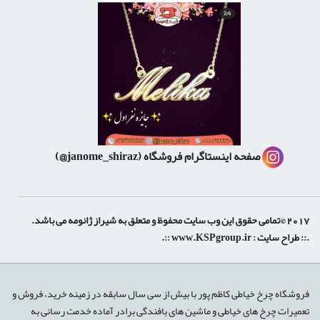
صفحه اینستاگرام فروشگاه
(janome_shiraz@)
2017 ©تمامی حقوق این وب سایت محفوظ و متعلق به شیراز ژانومه می باشد.
.:: طراح سایت :
www.KSPgroup.ir
::.
shiraz-site.ir
shiraz-site.com
luxeweb.ir
فروشگاه چرخ خیاطی کاظم پور با بیش از سی سال سابقه در زمینه خرید، فروش و
تعمیرات چرخ های خیاطی و ماشین های بافندگی برادر آماده خدمت رسانی به