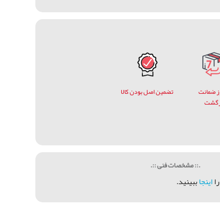
وز ضمانت
تضمین اصل بودن کالا
زگشت
.:: مشخصات فنی ::.
را
اينجا
ببينيد.