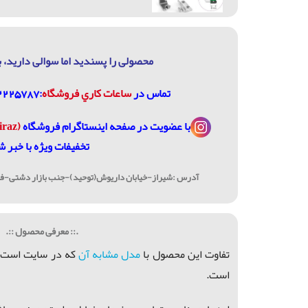
محصولی را پسندید اما سوالی دارید، ب
تماس در
ساعات كاري فروشگاه
:07132225787، 09906744320
با عضویت در
صفحه اینستاگرام فروشگاه
(janome_shiraz@)
تخفیفات ویژه با خبر ش
آدرس :شیراز-خیابان داریوش(توحید)-جنب بازار دشتی-فرو
.:: معرفی محصول ::.
تفاوت این محصول با
مدل مشابه آن
که در سایت است، ک
است.