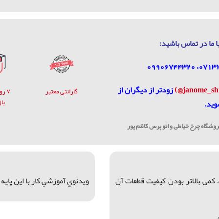
ا ما در تماس باشيد:
زودتر از دیگران از
گارانتی معتبر
۷ ر
با
وید.
شگاه چرخ خیاطی و اتو پرس کاظم پور
می بالاتر بودن کیفیت قطعات آن
ويدئوي آموزشي كار با اين پايه 