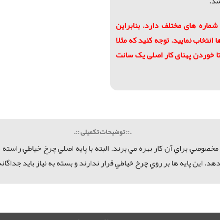
شد.
ماره های مختلف دارد. بنابراين
انتخاب نمایید. توجه کنید که مثلا
ار 4 سانتی پایه سایز 40 مناسب است که با 4 لا تا خوردن پهنای کار اصلی یک سانت
.:: توضیحات تکمیلی ::.
مخصوصي براي آن كار بهره مي برند. البته با
پایه اصلي
چرخ خياطي راسته د
هد. اين پايه ها بر روي چرخ خياطي قرار ندارند و بسته به نياز بايد جداگا