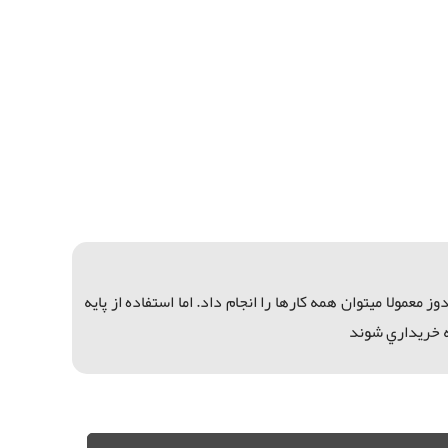
وز معمولا ميتوان
همه کارها را انجام داد. ا
ما استفاده ا
ز پايه
نه خريداري شوند