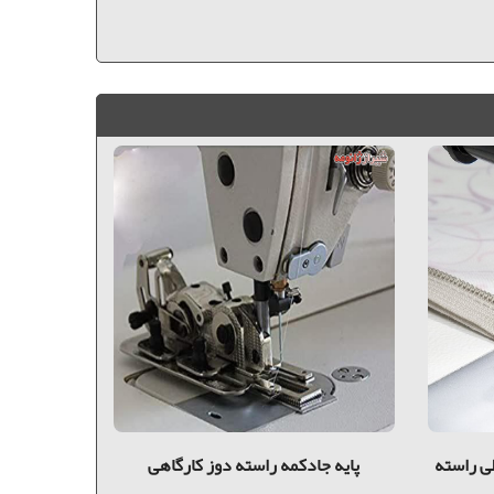
ی راسته
پایه جادکمه راسته دوز کارگاهی
پايه گان ی