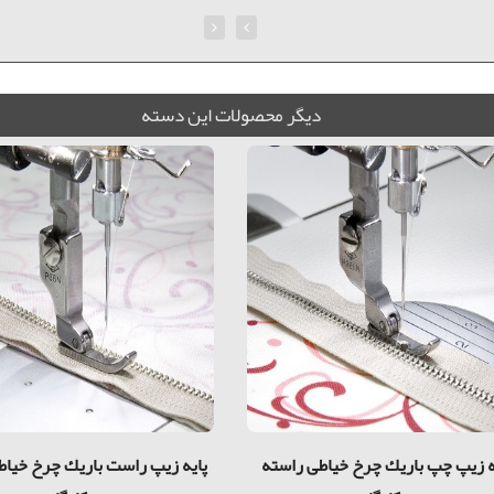
ديگر محصولات اين دسته
ه زيپ چپ باريك چرخ خیاطی راسته
پايه زيپ راست باريك چرخ خیاط