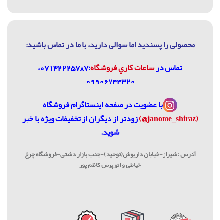
محصولی را پسندید اما سوالی دارید، با ما در تماس باشيد:
تماس در
ساعات كاري فروشگاه
:07132225787،
09906744320
با عضویت در
صفحه اینستاگرام فروشگاه
(janome_shiraz@)
زودتر از دیگران از تخفیفات ویژه با خبر
شوید.
آدرس :شیراز-خیابان داریوش(توحید)-جنب بازار دشتی-فروشگاه چرخ
خیاطی و اتو پرس کاظم پور