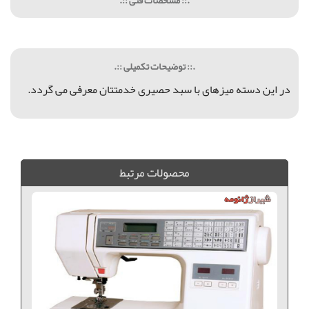
.:: توضیحات تکمیلی ::.
در این دسته میزهای با سبد حصیری خدمتتان معرفی می گردد.
جا قاشقی, جاپیازی, میز کشودار, فروش جاپیازی حصیری, ميز اتو تاشو, ميز اتو و چرخ خياطي, ميز اتو و چرخ خياطي تاشو, فروش ميز اتو تاشو, خريد ميز اتو تاشو, قيمت ميز اتو تاشو, میز سبد حصیری
محصولات مرتبط