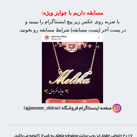
مسابقه داریم با جوایز ویژه:
با ضربه روی عکس زیر پیچ اینستاگرام را ببینید و
در پست آخر (پست مسابقه) شرایط مسابقه رو بخونید.
صفحه اینستاگرام فروشگاه
(janome_shiraz@)
2017 ©تمامی حقوق این وب سایت محفوظ و متعلق به شیراز ژانومه می باشد.