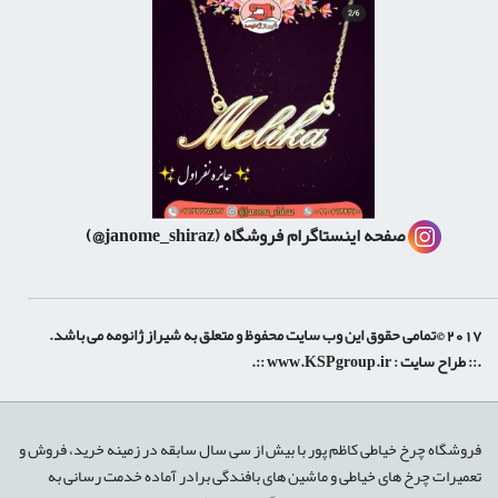
صفحه اینستاگرام فروشگاه
(janome_shiraz@)
2017 ©تمامی حقوق این وب سایت محفوظ و متعلق به شیراز ژانومه می باشد.
.:: طراح سایت :
www.KSPgroup.ir
::.
shiraz-site.ir
shiraz-site.com
luxeweb.ir
فروشگاه چرخ خیاطی کاظم پور با بیش از سی سال سابقه در زمینه خرید، فروش و
تعمیرات چرخ های خیاطی و ماشین های بافندگی برادر آماده خدمت رسانی به