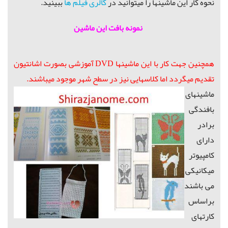
نحوه کار این ماشینها را میتوانید در
گالری فیلم ها
ببینید.
نمونه بافت این ماشین
همچنین جهت کار با این ماشینها DVD آموزشی بصورت اشانتیون
تقدیم میگردد اما کلاسهایی نیز در سطح شهر موجود میباشند.
ماشینهای
بافندگی
برادر
دارای
کامپیوتر
میکانیکی
می باشند
براساس
کارتهای