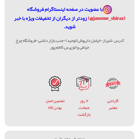
با عضویت در
صفحه اینستاگرام فروشگاه
(janome_shiraz@)
زودتر از دیگران از تخفیفات ویژه با خبر
شوید.
آدرس :شیراز-خیابان داریوش(توحید)-جنب بازار دشتی-فروشگاه چرخ
خیاطی و اتو پرس کاظم پور
گارانتی
۷ روز
تضمین اصل
معتبر
ضمانت
بودن کالا
بازگشت
.:: معرفی محصول ::.