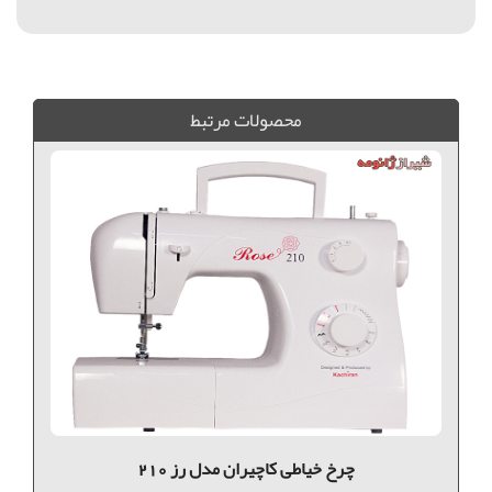
قیمت بافندگی برادر درشت بافت, بافندگی برادر ضخیم بافت, فروش بافندگی برادر, فروش ویژه ماشین بافندگی, ماشین بافندگی برادر, قیمت ماشین بافندگی برادر, قیمت بافندگی برادر 203
محصولات مرتبط
چرخ خیاطی کاچیران مدل رز 210