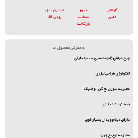
گارانتی
۷ روز
تضمین اصل
معتبر
ضمانت
بودن کالا
بازگشت
.:: معرفی محصول ::.
چرخ خياطي ژانومه سري 8000 داراي
تکنولوژی طراحی لیزری
مجهز به سوزن نخ کن اتوماتیک
پایه اتوماتیک فلزی
دارای دینام و پدال بسیار قوی
مجهز به تیغ نخ چین