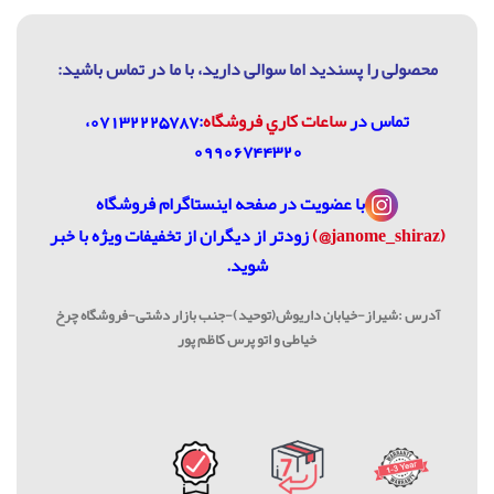
محصولی را پسندید اما سوالی دارید، با ما در تماس باشيد:
تماس در
ساعات كاري فروشگاه
:07132225787،
09906744320
با عضویت در
صفحه اینستاگرام فروشگاه
(janome_shiraz@)
زودتر از دیگران از تخفیفات ویژه با خبر
شوید.
آدرس :شیراز-خیابان داریوش(توحید)-جنب بازار دشتی-فروشگاه چرخ
خیاطی و اتو پرس کاظم پور