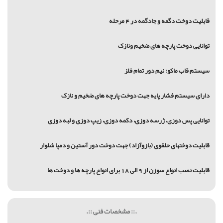
قابلیت دوخت دگمه و جادگمه در 4 مرحله
توانایی دوخت پارچه های ضخیم ونازک
سیستم قاب ماکو: نیم دور تمام فلز
دارای سیستم فشار پایه جهت دوخت پارچه های ضخیم و نازک
توانایی پس دوزی، ژرسه دوزی، دکمه دوزی، زیپ دوزی و لبه دوزی
قابلیت دوختهای حلقوی (بازوآزاد) جهت دوخت دور آستین و دمپا شلوار
قابلیت نصب انواع سوزن از 9 الی 18 برای انواع پارچه ها و دوخت ها
.:: مشخصات فنی ::.