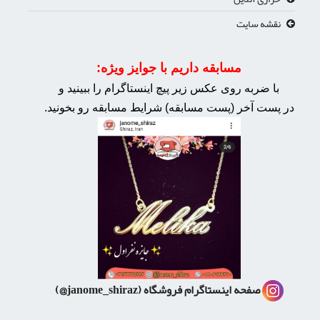
نقشه سایت
مسابقه داریم با جوایز ویژه:
با ضربه روی عکس زیر پیچ اینستاگرام را ببینید و
در پست آخر (پست مسابقه) شرایط مسابقه رو بخونید.
صفحه اینستاگرام فروشگاه
(janome_shiraz@)