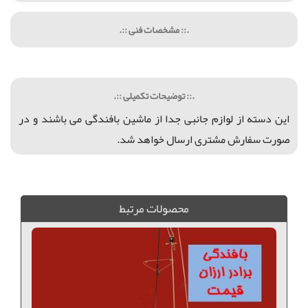
.:: مشخصات فنی ::.
.:: توضیحات تکمیلی ::.
این دسته از لوازم جانبی جدا از ماشین بافندگی می باشند و در
صورت سفارش مشتری ارسال خواهد شد.
قیمت بافندگی برادر درشت بافت, بافندگی برادر ضخیم بافت, فروش بافندگی برادر, فروش ویژه ماشین بافندگی, ماشین بافندگی برادر, قیمت ماشین بافندگی برادر, قیمت بافندگی برادر 203
محصولات مرتبط