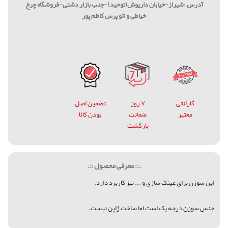
آدرس :شیراز-خیابان داریوش(توحید)-جنب بازار دشتی-فروشگاه چرخ
خیاطی و اتو پرس کاظم پور
گارانتی
۷ روز
تضمین اصل
معتبر
ضمانت
بودن کالا
بازگشت
.:: معرفی محصول ::.
این سوزن برای عینک سازی و ... نیز کاربرد دارد.
جنس سوزن درجه یک است اما ساخت ژاپن نیست.