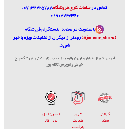
تماس در
ساعات كاري فروشگاه
:07132225787،
09906744320
با عضویت در
صفحه اینستاگرام فروشگاه
(janome_shiraz@)
زودتر از دیگران از تخفیفات ویژه با خبر
شوید.
آدرس :شیراز-خیابان داریوش(توحید)-جنب بازار دشتی-فروشگاه چرخ
خیاطی و اتو پرس کاظم پور
گارانتی
۷ روز
تضمین اصل
معتبر
ضمانت
بودن کالا
بازگشت