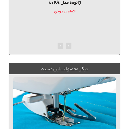
ژانومه مدل 802A
اتمام موجودی
ديگر محصولات اين دسته