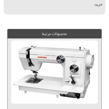
خرید.
پايه نواردوزي، ژانومه, پايه نواردوزي چرخ خياطي, پايه گلدوزي چرخ خياطي, پايه نوار, پايه نواردوزي كاچيران,
محصولات مرتبط