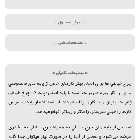
.:: معرفی محصول ::.
.:: مشخصات فنی ::.
.:: توضیحات تکمیلی ::.
چرخ خياطي ها براي انجام بهتر كارهاي خاص از پايه هاي مخصوصي
براي آن كار بهره مي برند. البته با
پایه اصلي (پايه A)
چرخ خياطي
ژانومه ميتوان
همه کارها را انجام داد. ا
ما استفاده ا
ز پايه مخصوص
كارها را خيلي سريعتر، راحتتر و زيباتر انجام ميدهد.
تعدادی از
پایه های چرخ خياطي به همراه چرخ خیاطی به مشتری
عرضه می شود و بعضی از آنها را در صورت نیاز میتوان جدا گانه