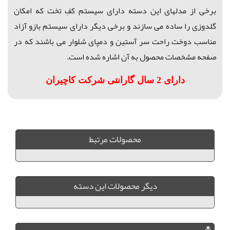
برخی از مدلهای این دسته
دارای سیستم
كفِ تخت که امکان
گلدوزی را ساده می سازند و
برخی دیگر دارای
سیستم بازو آزاد
مناسب دوخت راحت سر آستین و دمپای شلوار می باشند که در
صفحه مشخصات محصول به آن اشاره شده است.
دارای 2 سال گارانتی شرکت کاچیران
فروش کاچیران, خريد کاچیران, فروش چرخ خياطي, کاچیران ياسمين, چرخ خیاطی مستحکم و ارزان, چرخ خیاطی اتوماتیک, فروش ویژه چرخ خیاطی, فروش ویژه کاچیران, کاچیران مدل یاسمین, یاسمین 502
محصولات مرتبط
ديگر محصولات اين دسته