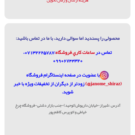
محصولی را پسندید اما سوالی دارید، با ما در تماس باشيد:
تماس در
ساعات كاري فروشگاه
:07132225787،
09906744320
با عضویت در
صفحه اینستاگرام فروشگاه
(janome_shiraz@)
زودتر از دیگران از تخفیفات ویژه با خبر
شوید.
آدرس :شیراز-خیابان داریوش(توحید)-جنب بازار دشتی-فروشگاه چرخ
خیاطی و اتو پرس کاظم پور