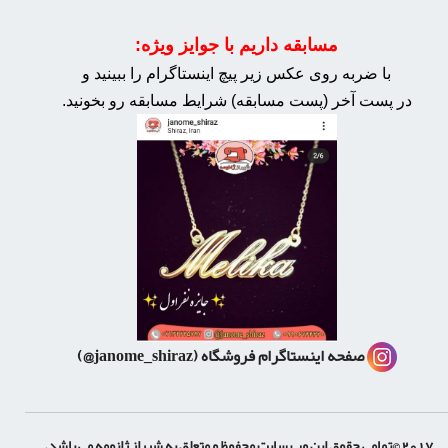
مسابقه داریم با جوایز ویژه:
با ضربه روی عکس زیر پیچ اینستاگرام را ببینید و
در پست آخر (پست مسابقه) شرایط مسابقه رو بخونید.
صفحه اینستاگرام فروشگاه
(janome_shiraz@)
2017 ©تمامی حقوق این وب سایت محفوظ و متعلق به شیراز ژانومه می باشد.