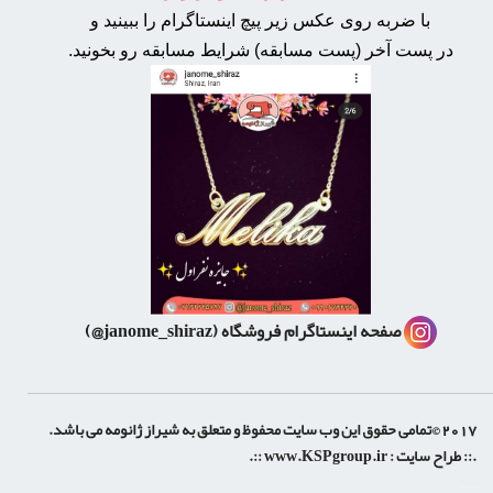
با ضربه روی عکس زیر پیچ اینستاگرام را ببینید و
در پست آخر (پست مسابقه) شرایط مسابقه رو بخونید.
صفحه اینستاگرام فروشگاه
(janome_shiraz@)
2017 ©تمامی حقوق این وب سایت محفوظ و متعلق به شیراز ژانومه می باشد.
.:: طراح سایت :
www.KSPgroup.ir
::.
shiraz-site.ir
shiraz-site.com
luxeweb.ir