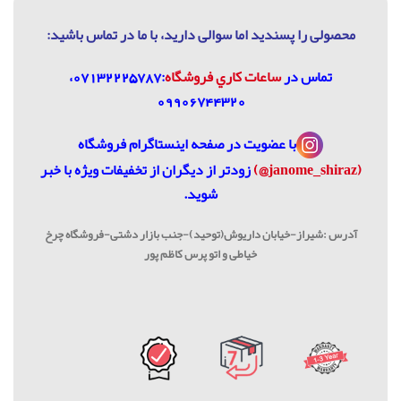
محصولی را پسندید اما سوالی دارید، با ما در تماس باشيد:
تماس در
ساعات كاري فروشگاه
:07132225787،
09906744320
با عضویت در
صفحه اینستاگرام فروشگاه
(janome_shiraz@)
زودتر از دیگران از تخفیفات ویژه با خبر
شوید.
آدرس :شیراز-خیابان داریوش(توحید)-جنب بازار دشتی-فروشگاه چرخ
خیاطی و اتو پرس کاظم پور