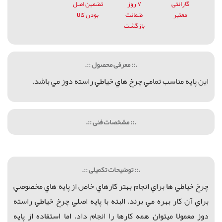
گارانتی
۷ روز
تضمین اصل
معتبر
ضمانت
بودن کالا
بازگشت
.:: معرفی محصول ::.
اين پايه مناسب تمامي چرخ هاي خياطي راسته دوز مي باشد.
.:: مشخصات فنی ::.
.:: توضیحات تکمیلی ::.
چرخ خياطي ها براي انجام بهتر كارهاي خاص از پايه هاي مخصوصي
براي آن كار بهره مي برند. البته با
پایه اصلي
چرخ خياطي راسته
دوز معمولا ميتوان
همه کارها را انجام داد. ا
ما استفاده ا
ز پايه