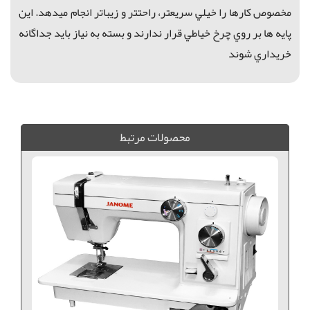
مخصوص كارها را خيلي سريعتر، راحتتر و زيباتر انجام ميدهد. اين
پايه ها بر روي چرخ خياطي قرار ندارند و بسته به نياز بايد جداگانه
خريداري شوند
پايه هاي راسته دوز, چرم دوزي با راسته دوز, برزنت دوزي با راسته دوز, راسته دوز, فروش پايه هاي راسته دوز, انواع پايه هاي راسته دوز, خريد پايه هاي راسته دوز, پايه هاي مختلف راسته دوز, چرخ خياطي كارگاهي, فروش چرخ خياطي كارگاهي, خريد چرخ خياطي كارگاهي
محصولات مرتبط