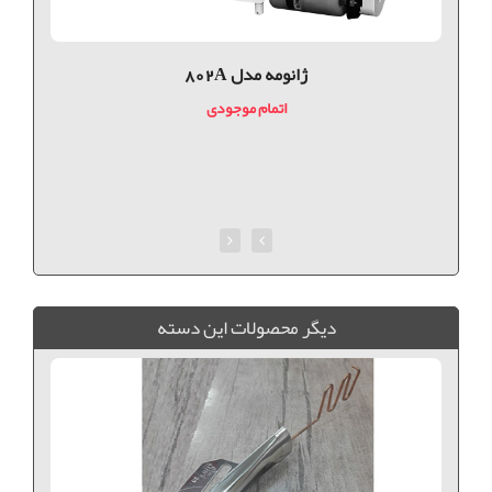
ژانومه مدل 802A
اتمام موجودی
ديگر محصولات اين دسته