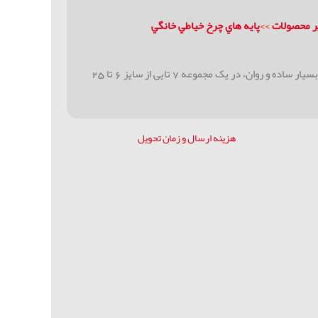
یر محصولات
>>
پايه هاي چرخ خياطي خانگي
مناسب چرخ خیاطی های، ژانومه کاچیران و مارشال بسیار ساده و روان، در یک مجموعه 7 تایی از سایز 6 تا 25
هزینه ارسال و زمان تحویل