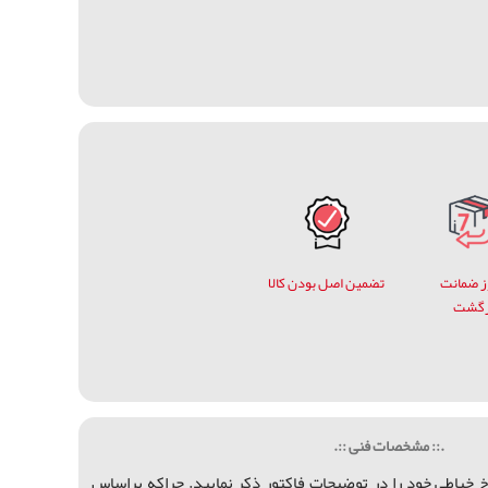
وز ضمانت
تضمین اصل بودن کالا
زگشت
.:: مشخصات فنی ::.
 خياطي خود را در توضيحات فاكتور ذكر نماييد. چراكه براساس