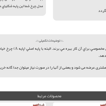
مدل چرخ شما اين پايه شكلهاي مت
.:: توضیحات تکمیلی ::.
 مخصوصي براي آن كار بهره مي برند. البته با
پایه اصلي (پايه A)
چرخ خياط
دهد.
شتری عرضه می شود و بعضی از آنها را در صورت نیاز میتوان جدا گانه خرید
محصولات مرتبط