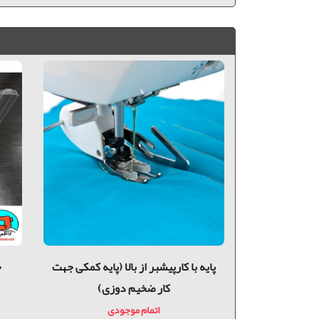
 سایز
پايه با كارپيشبر از بالا (پایه کمکی جهت
ج
کار ضخیم دوزی)
دی
اتمام موجودی