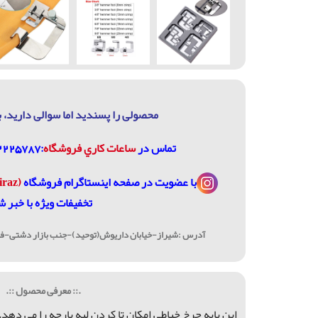
محصولی را پسندید اما سوالی دارید، ب
تماس در
ساعات كاري فروشگاه
:07132225787، 09906744320
با عضویت در
صفحه اینستاگرام فروشگاه
(janome_shiraz@)
تخفیفات ویژه با خبر ش
آدرس :شیراز-خیابان داریوش(توحید)-جنب بازار دشتی-فرو
.:: معرفی محصول ::.
اين پايه چرخ خياطی امکان تا کردن لبه پارچه را می دهد.