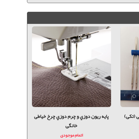
 (تکی)
پايه ريون دوزي و چرم دوزي چرخ خیاطی
پايه شكوفه
خانگی
اتمام موجودی