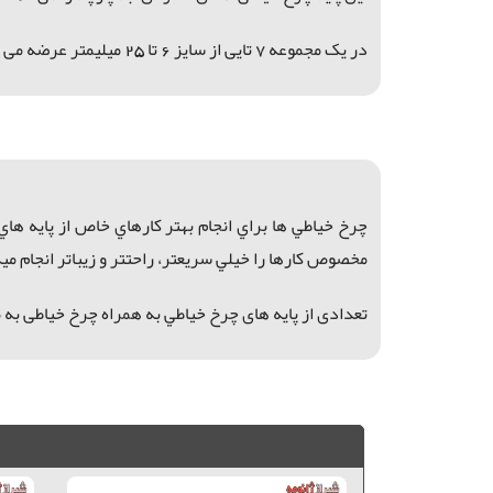
در یک مجموعه 7 تایی از سایز 6 تا 25 میلیمتر عرضه می گردد
چرخ خياطي ها براي انجام بهتر كارهاي خاص از پايه هاي
مخصوص كارها را خيلي سريعتر، راحتتر و زيباتر انجام مي
تعدادی از
پایه های چرخ خياطي به همراه چرخ خیاطی به م
پايه سردوزي ژانومه, پايه سردوزي كاچيران, پايه سردوز با برش, پايه لب تا کن ژانومه, پايه لب تا کن چرخ خياطي, فروش پايه سردوز چرخ خياطي, پايه سردوز, پايه زيگزاگ كاچيران,