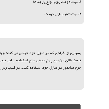
قابلیت دوخت روی انواع پارچه ها
قابلیت تنظیم طول دوخت
بسیاری از افرادی که در منزل خود خیاطی می کنند و یا
قیمت بالای این نوع چرخ خیاطی مانع استفاده از این قب
چرخ میاندوز در منازل خود استفاده کنند. در کلیپ زیر روش
سردوز بابی لوک, سردوز ژاپن, سردوز ۳ نخ , سردوز بابی لوک فروش سردوز بابی لوک, خرید سردوز ژاپن, چرخ سردوز 2 نخ , سردوز بابی لوک