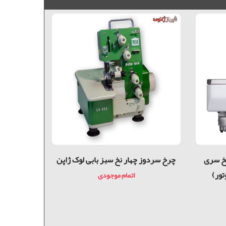
 دینام سرخود جک ۵ نخ سری
چرخ سردوز چهار نخ سبز بابی لوک ژاپن
اتمام موجودی