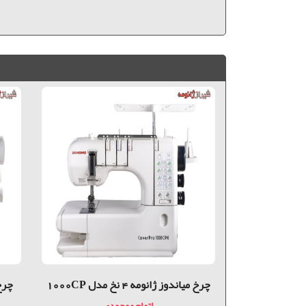
چرخ مياندوز ژانومه 4 نخ مدل 1000CP
چرخ مي
اتمام موجودی