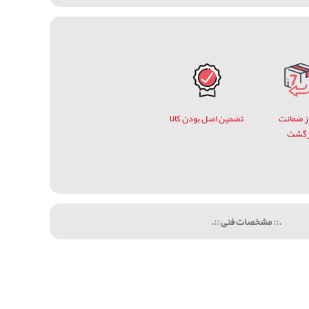
وز ضمانت
تضمین اصل بودن کالا
زگشت
.:: مشخصات فنی ::.