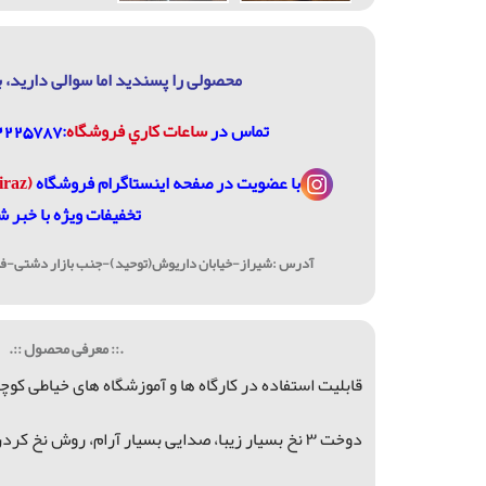
محصولی را پسندید اما سوالی دارید، ب
تماس در
ساعات كاري فروشگاه
:07132225787، 09906744320
با عضویت در
صفحه اینستاگرام فروشگاه
(janome_shiraz@)
تخفیفات ویژه با خبر ش
آدرس :شیراز-خیابان داریوش(توحید)-جنب بازار دشتی-فرو
.:: معرفی محصول ::.
قابلیت استفاده در کارگاه ها و آموزشگاه های خیاطی کو
دوخت ۳ نخ بسیار زیبا، صدایی بسیار آرام، روش نخ کردن بسیار ساده