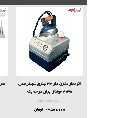
تو با درب MDF وکیوم ضد آب کد
اتو بخار مخزن دار 3,5 لیتری سیلتر مدل
2035 مونتاژ ایران درجه یک
دی
25,500,000
تومان
23,500,000
تومان