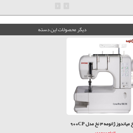
ديگر محصولات اين دسته
اندوز ژانومه 3 نخ مدل 900CP
اتمام موجودی