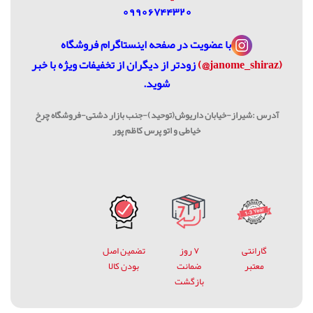
09906744320
با عضویت در
صفحه اینستاگرام فروشگاه
(janome_shiraz@)
زودتر از دیگران از تخفیفات ویژه با خبر
شوید.
آدرس :شیراز-خیابان داریوش(توحید)-جنب بازار دشتی-فروشگاه چرخ
خیاطی و اتو پرس کاظم پور
گارانتی
۷ روز
تضمین اصل
معتبر
ضمانت
بودن کالا
بازگشت