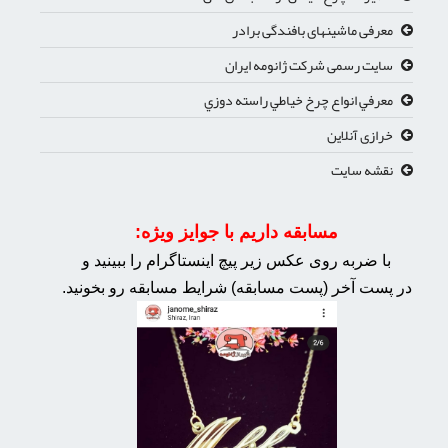
معرفی ماشینهای بافندگی برادر
سایت رسمی شرکت ژانومه ایران
معرفي انواع چرخ خياطي راسته دوزي
خرازی آنلاین
نقشه سایت
مسابقه داریم با جوایز ویژه:
با ضربه روی عکس زیر پیچ اینستاگرام را ببینید و
در پست آخر (پست مسابقه) شرایط مسابقه رو بخونید.