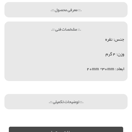
.:: معرفی محصول ::.
.:: مشخصات فنی ::.
جنس: نقره
وزن: 4 گرم
ابعاد: 20mm *30mm
.:: توضیحات تکمیلی ::.
پلاک, نقره, لیزر, هديه, هديه تولد, هديه عروسي, خريد هديه, فروش هديه, قيمت گردنبند, قيمت پلاك نقره,