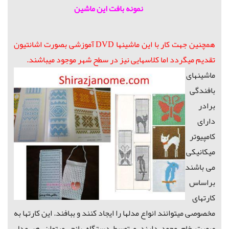
نمونه بافت این ماشین
همچنین جهت کار با این ماشینها DVD آموزشی بصورت اشانتیون
تقدیم میگردد اما کلاسهایی نیز در سطح شهر موجود میباشند.
ماشینهای
بافندگی
برادر
دارای
کامپیوتر
میکانیکی
می باشند
براساس
کارتهای
مخصوصی میتوانند انواع مدلها را ایجاد کنند و ببافند. این کارتها به
صورت خام وجود دارند و توسط دستگاه پانچ، میتوان هر مدل