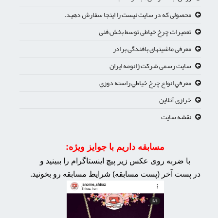
محصولی که در سایت نیست را اینجا سفارش دهید.
تعمیرات چرخ خیاطی توسط بخش فنی
معرفی ماشینهای بافندگی برادر
سایت رسمی شرکت ژانومه ایران
معرفي انواع چرخ خياطي راسته دوزي
خرازی آنلاین
نقشه سایت
مسابقه داریم با جوایز ویژه:
با ضربه روی عکس زیر پیچ اینستاگرام را ببینید و
در پست آخر (پست مسابقه) شرایط مسابقه رو بخونید.