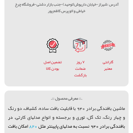
آدرس :شیراز-خیابان داریوش(توحید)-جنب بازار دشتی-فروشگاه چرخ
خیاطی و اتو پرس کاظم پور
گارانتی
۷ روز
تضمین اصل
معتبر
ضمانت
بودن کالا
بازگشت
.:: معرفی محصول ::.
ماشین بافندگی برادر 940 با قابلیت بافت ساده، کشباف، دو رنگ
و چهار رنگ، تک گل، توری و برجسته و انواع مدلهای کارتی.
در
بافندگی برادر 940 نسبت به مدلهای پایینتر مثل
820
امکان بافت