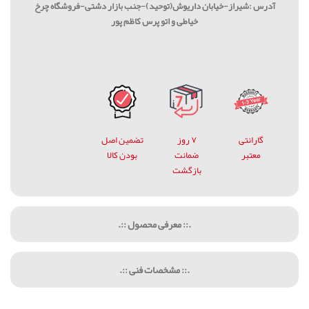
آدرس :شیراز-خیابان داریوش(توحید)-جنب بازار دشتی-فروشگاه چرخ
خیاطی و اتو پرس کاظم پور
گارانتی
۷ روز
تضمین اصل
معتبر
ضمانت
بودن کالا
بازگشت
.:: معرفی محصول ::.
.:: مشخصات فنی ::.