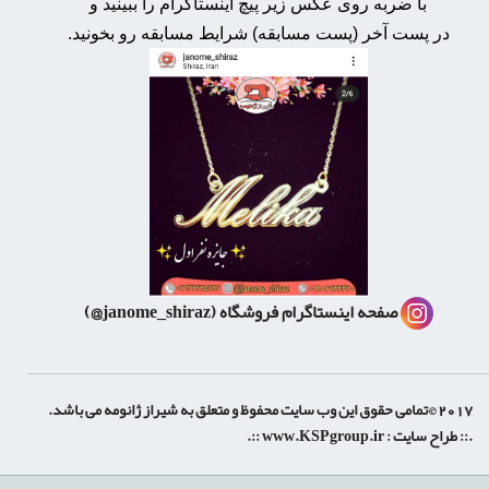
با ضربه روی عکس زیر پیچ اینستاگرام را ببینید و
در پست آخر (پست مسابقه) شرایط مسابقه رو بخونید.
صفحه اینستاگرام فروشگاه
(janome_shiraz@)
2017 ©تمامی حقوق این وب سایت محفوظ و متعلق به شیراز ژانومه می باشد.
.:: طراح سایت :
www.KSPgroup.ir
::.
shiraz-site.ir
shiraz-site.com
luxeweb.ir