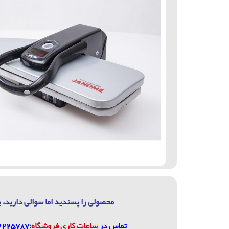
محصولی را پسندید اما سوالی دارید، ب
تماس در
ساعات كاري فروشگاه
:07132225787، 09906744320