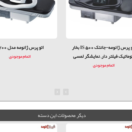
اتو پرس ژانومه-جانتک IS 500 بخار
اتو پرس ژانومه مدل 5700
وماتیک فیلتر دار, نمایشگر لمسی
اتمام موجودی
اتمام موجودی
ديگر محصولات اين دسته