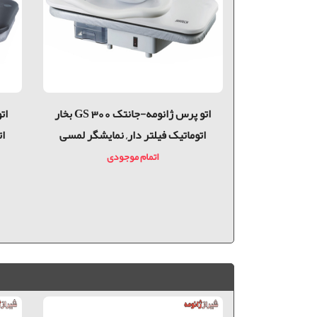
 با نمایشگر دما
اتو پرس ژانومه-جانتک GS 300 بخار
اتوماتیک فیلتر دار, نمایشگر لمسی
ات
اتمام موجودی
ومان
تومان