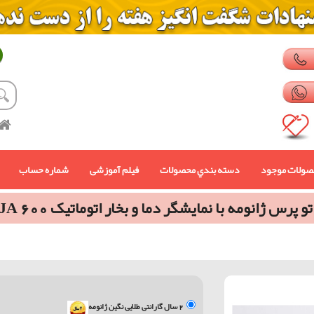
صولات موجود
دسته بندي محصولات
فیلم آموزشی
شماره حساب
تو پرس ژانومه با نمایشگر دما و بخار اتوماتیک JA 600
2 سال گارانتی طلایی نگین ژانومه