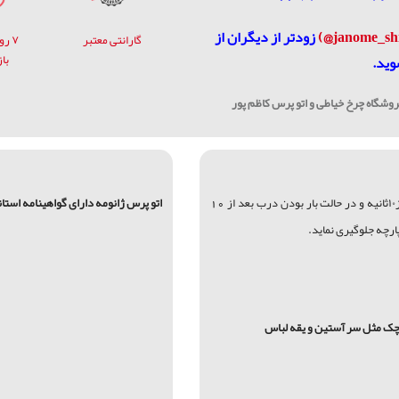
زودتر از دیگران از
گارانتی معتبر
۷ ر
با
وید.
شگاه چرخ خیاطی و اتو پرس کاظم پور
در حالت بسته بودن درب اتو بعد از۱۰ثانیه و در حالت بار بودن درب بعد از 10
اتو پرس ژانومه دارای گواهینامه استا
رچه جلوگیری نماید.
چک مثل سر آستین و یقه لباس