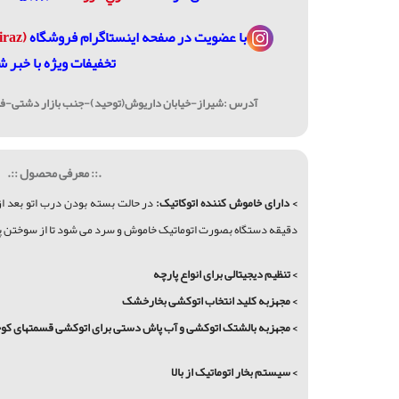
با عضویت در
صفحه اینستاگرام فروشگاه
(janome_shiraz@)
تخفیفات ویژه با خبر ش
آدرس :شیراز-خیابان داریوش(توحید)-جنب بازار دشتی-فرو
.:: معرفی محصول ::.
> دارای خاموش کننده اتوکاتیک:
دقیقه دستگاه بصورت اتوماتیک خاموش و سرد می شود تا از سوختن پا
> تنظیم دیجیتالی برای انواع پارچه
> مجهزبه کلید انتخاب اتوکشی بخارخشک
> مجهزبه بالشتک اتوکشی و آب پاش دستی برای اتوکشی قسمتهای کو
> سیستم بخار اتوماتیک از بالا