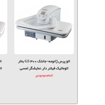
380
اتو پرس ژانومه-جانتک GS 300 بخار
اتوماتیک فیلتر دار, نمایشگر لمسی
ات
دی
اتمام موجودی