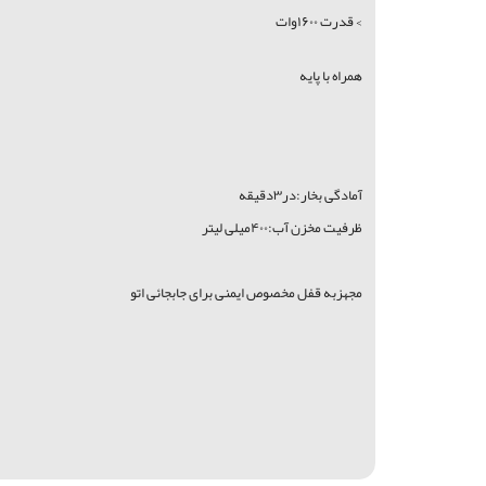
> قدرت ۱۶۰۰وات
همراه با پایه
آمادگی بخار:در۳دقیقه
ظرفیت مخزن آب:۴۰۰میلی لیتر
مجهزبه قفل مخصوص ایمنی برای جابجائی اتو