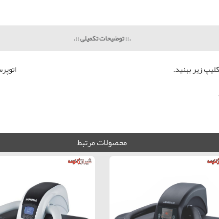
.:: توضیحات تکمیلی ::.
لیپ زیر ببنید.
اتوپرس
محصولات مرتبط