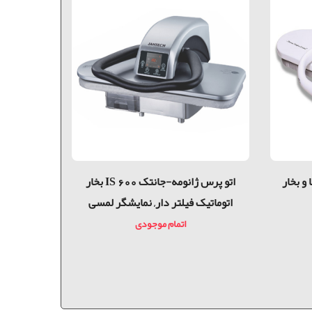
 و بخار
اتو پرس ژانومه-جانتک IS 600 بخار
اتوماتیک فیلتر دار, نمایشگر لمسی
اتوماتی
اتمام موجودی