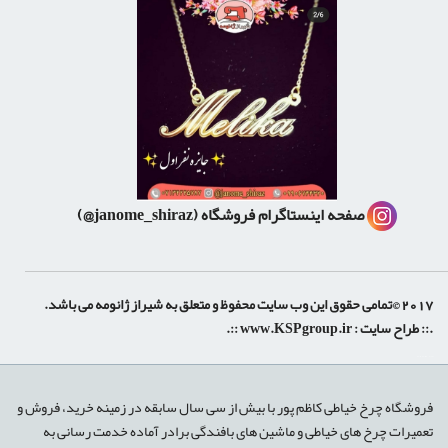
صفحه اینستاگرام فروشگاه
(janome_shiraz@)
2017 ©تمامی حقوق این وب سایت محفوظ و متعلق به شیراز ژانومه می باشد.
.:: طراح سایت :
www.KSPgroup.ir
::.
shiraz-site.ir
shiraz-site.com
luxeweb.ir
فروشگاه چرخ خیاطی کاظم پور با بیش از سی سال سابقه در زمینه خرید، فروش و
تعمیرات چرخ های خیاطی و ماشین های بافندگی برادر آماده خدمت رسانی به