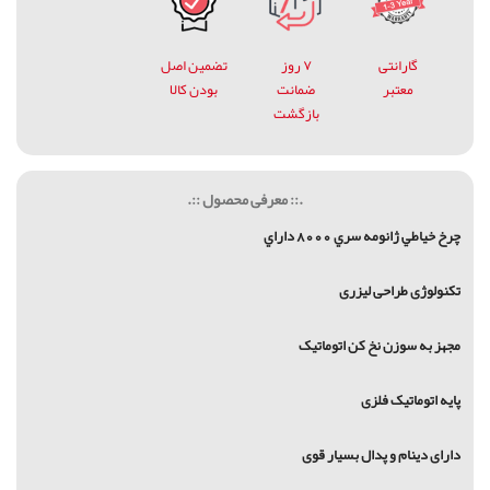
گارانتی
۷ روز
تضمین اصل
معتبر
ضمانت
بودن کالا
بازگشت
.:: معرفی محصول ::.
چرخ خياطي ژانومه سري 8000 داراي
تکنولوژی طراحی لیزری
مجهز به سوزن نخ کن اتوماتیک
پایه اتوماتیک فلزی
دارای دینام و پدال بسیار قوی