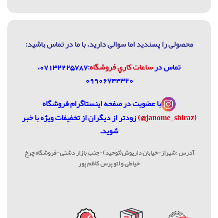
محصولی را پسندید اما سوالی دارید، با ما در تماس باشيد:
تماس در
ساعات كاري فروشگاه
:07132225787،
09906744320
با عضویت در
صفحه اینستاگرام فروشگاه
(janome_shiraz@)
زودتر از دیگران از تخفیفات ویژه با خبر
شوید.
آدرس :شیراز-خیابان داریوش(توحید)-جنب بازار دشتی-فروشگاه چرخ
خیاطی و اتو پرس کاظم پور