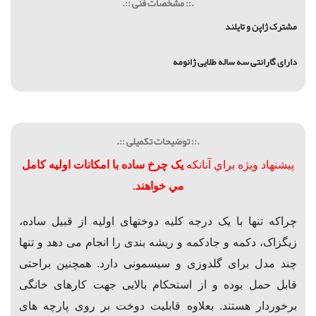
.:: مشخصات فنی ::.
مشترک ژاپن و تایلند
دارای گارانتی سه ساله طلایی ژانومه
.:: توضیحات تکمیلی ::.
پيشنهاد ويژه براي آنانكه
ی
ک
چرخ ساده با امکانات اولیه کامل
مي خواهند.
چراکه تنها با یک درجه کلیه دوختهای اولیه از قبیل
ساده،
زیگزاک، دکمه و جادکمه و ریشه بندی
را انجام می دهد و تنها
چند مدل برای گلدوزی و سیسمونی دارد.
همچنین براحتی
قابل حمل بوده و از
استحکام بالایی جهت کارهای خانگی
برخوردار هستند.
بعلاوه قابلیت دوخت بر روی پارچه های