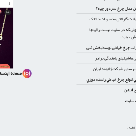
ن مدل چرخ سردوز چیه؟
بت گارانتی مجصولات جانتک
ی که در سایت نیست را اینجا
ش دهید.
ات چرخ خیاطی توسط بخش فنی
 ماشینهای بافندگی برادر
رسمی شرکت ژانومه ایران
صفحه اینست
 انواع چرخ خياطي راسته دوزي
 آنلاین
 سایت