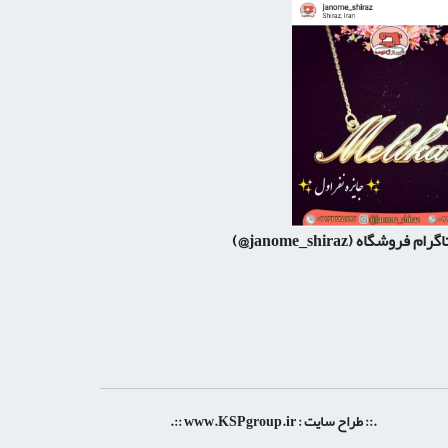
اگرام فروشگاه
(janome_shiraz@)
.:: طراح سایت :
www.KSPgroup.ir
::.