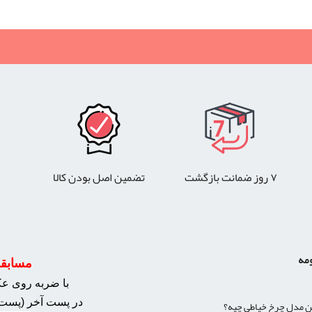
۷ روز ضمانت بازگشت
تضمین اصل بودن کالا
ومه
مسابقه 
با ضربه روی عکس
در پست آخر (پست 
ن مدل چرخ خیاطی چیه؟