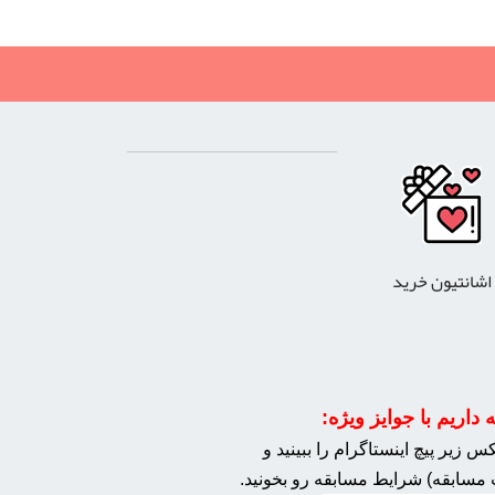
اشانتیون خرید
داریم با جوایز ویژه:
 زیر پیچ اینستاگرام را ببینید و
مسابقه) شرایط مسابقه رو بخونید.