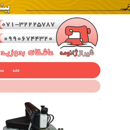
خانه
مح